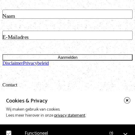
Naam
E-Mailadres
Aanmelden
Disclaimer
Privacybeleid
Contact
Bataviastraat 24 unit 1.13
Cookies & Privacy
1095 ET Amsterdam
Wij maken gebruik van cookies.
t: 020 421 50 05 e:
info@vnpf.nl
Lees meer hierover in onze
privacy statement
.
Functioneel
(
1
)
Vereniging Nederlandse Poppodia en -Festivals