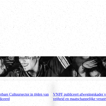
anciële en artistieke positie
slide
Eerste deel programma C
bare Cultuursector in tijden van
VNPF publiceert afwegingskader vo
liceerd
vrijheid en maatschappelijke veran