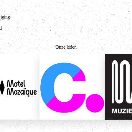
eiging
d
Onze leden