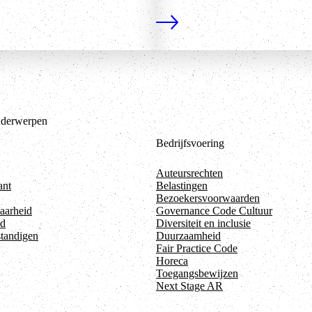
er
Lees meer
derwerpen
Bedrijfsvoering
Auteursrechten
ant
Belastingen
Bezoekersvoorwaarden
aarheid
Governance Code Cultuur
id
Diversiteit en inclusie
standigen
Duurzaamheid
Fair Practice Code
Horeca
Toegangsbewijzen
Next Stage AR