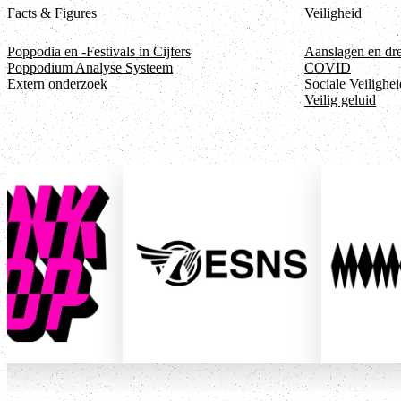
Facts & Figures
Veiligheid
Poppodia en -Festivals in Cijfers
Aanslagen en dr
Poppodium Analyse Systeem
COVID
Extern onderzoek
Sociale Veilighei
Veilig geluid