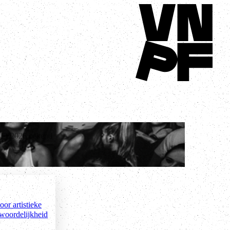
Terug naar homepage
PFE2026 bekend
or artistieke
twoordelijkheid