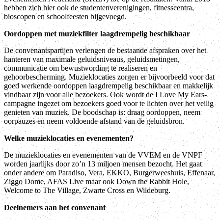
hebben zich hier ook de studentenverenigingen, fitnesscentra,
bioscopen en schoolfeesten bijgevoegd.
Oordoppen met muziekfilter laagdrempelig beschikbaar
De convenantspartijen verlengen de bestaande afspraken over het
hanteren van maximale geluidsniveaus, geluidsmetingen,
communicatie om bewustwording te realiseren en
gehoorbescherming. Muzieklocaties zorgen er bijvoorbeeld voor dat
goed werkende oordoppen laagdrempelig beschikbaar en makkelijk
vindbaar zijn voor alle bezoekers. Ook wordt de I Love My Ears-
campagne ingezet om bezoekers goed voor te lichten over het veilig
genieten van muziek. De boodschap is: draag oordoppen, neem
oorpauzes en neem voldoende afstand van de geluidsbron.
Welke muzieklocaties en evenementen?
De muzieklocaties en evenementen van de VVEM en de VNPF
worden jaarlijks door zo’n 13 miljoen mensen bezocht. Het gaat
onder andere om Paradiso, Vera, EKKO, Burgerweeshuis, Effenaar,
Ziggo Dome, AFAS Live maar ook Down the Rabbit Hole,
Welcome to The Village, Zwarte Cross en Wildeburg.
Deelnemers aan het convenant