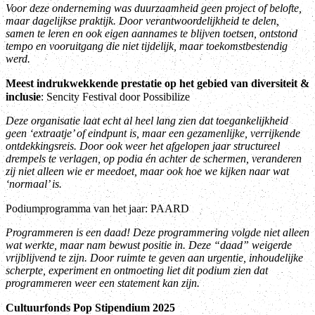
Voor deze onderneming was duurzaamheid geen project of belofte,
maar dagelijkse praktijk. Door verantwoordelijkheid te delen,
samen te leren en ook eigen aannames te blijven toetsen, ontstond
tempo en vooruitgang die niet tijdelijk, maar toekomstbestendig
werd.
Meest indrukwekkende prestatie op het gebied van diversiteit &
inclusie
: Sencity Festival door Possibilize
Deze organisatie laat echt al heel lang zien dat toegankelijkheid
geen ‘extraatje’ of eindpunt is, maar een gezamenlijke, verrijkende
ontdekkingsreis. Door ook weer het afgelopen jaar structureel
drempels te verlagen, op podia én achter de schermen, veranderen
zij niet alleen wie er meedoet, maar ook hoe we kijken naar wat
‘normaal’ is.
Podiumprogramma van het jaar: PAARD
Programmeren is een daad! Deze programmering volgde niet alleen
wat werkte, maar nam bewust positie in. Deze “daad” weigerde
vrijblijvend te zijn. Door ruimte te geven aan urgentie, inhoudelijke
scherpte, experiment en ontmoeting liet dit podium zien dat
programmeren weer een statement kan zijn.
Cultuurfonds Pop Stipendium 2025