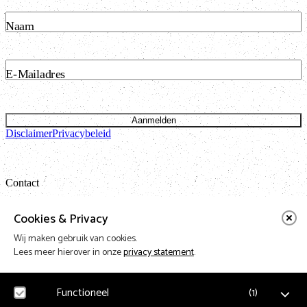
Naam
E-Mailadres
Aanmelden
Disclaimer
Privacybeleid
Contact
Bataviastraat 24 unit 1.13
Cookies & Privacy
1095 ET Amsterdam
Wij maken gebruik van cookies.
t: 020 421 50 05 e:
info@vnpf.nl
Lees meer hierover in onze
privacy statement
.
Functioneel
(
1
)
Vereniging Nederlandse Poppodia en -Festivals