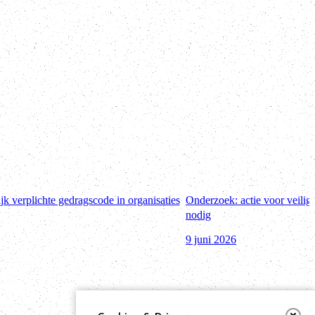
jk verplichte gedragscode in organisaties
Onderzoek: actie voor veilig
nodig
9 juni 2026