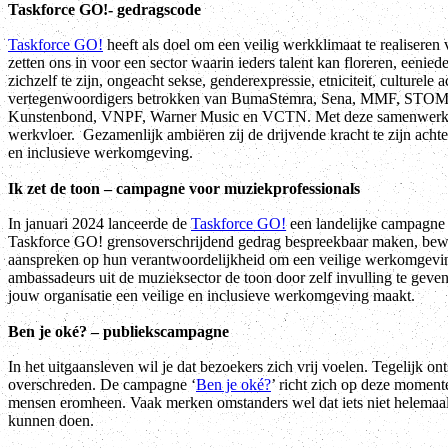
Taskforce GO!- gedragscode
Taskforce GO!
heeft als doel om een veilig werkklimaat te realisere
zetten ons in voor een sector waarin ieders talent kan floreren, eeni
zichzelf te zijn, ongeacht sekse, genderexpressie, etniciteit, culturele
vertegenwoordigers betrokken van BumaStemra, Sena, MMF, STO
Kunstenbond, VNPF, Warner Music en VCTN.
Met deze samenwerk
werkvloer.
Gezamenlijk ambiëren zij de drijvende kracht te zijn achte
en inclusieve werkomgeving.
Ik zet de toon – campagne voor muziekprofessionals
In januari 2024 lanceerde de
Taskforce GO!
een landelijke campagne 
Taskforce GO! grensoverschrijdend gedrag bespreekbaar maken, bewu
aanspreken op hun verantwoordelijkheid om een veilige werkomgevin
ambassadeurs uit de muzieksector de toon door zelf invulling te geve
jouw organisatie een veilige en inclusieve werkomgeving maakt.
Ben je oké?
– publiekscampagne
In het uitgaansleven wil je dat bezoekers zich vrij voelen. Tegelijk o
overschreden. De campagne ‘
Ben je oké?
’ richt zich op deze momente
mensen eromheen. Vaak merken omstanders wel dat iets niet helemaal g
kunnen doen.