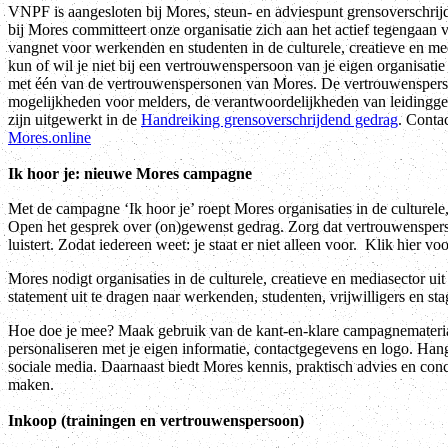
VNPF is aangesloten bij Mores, steun- en adviespunt grensoverschrijde
bij Mores committeert onze organisatie zich aan het actief tegengaan
vangnet voor werkenden en studenten in de culturele, creatieve en m
kun of wil je niet bij een vertrouwenspersoon van je eigen organisat
met één van de vertrouwenspersonen van Mores. De vertrouwensperso
mogelijkheden voor melders, de verantwoordelijkheden van leiding
zijn uitgewerkt in de
Handreiking grensoverschrijdend gedrag
. Conta
Mores.online
Ik hoor je: nieuwe Mores campagne
Met de campagne ‘Ik hoor je’ roept Mores organisaties in de culturel
Open het gesprek over (on)gewenst gedrag. Zorg dat vertrouwensperson
luistert. Zodat iedereen weet: je staat er niet alleen voor. Klik hier v
Mores nodigt organisaties in de culturele, creatieve en mediasector 
statement uit te dragen naar werkenden, studenten, vrijwilligers en stag
Hoe doe je mee? Maak gebruik van de kant-en-klare campagnemateria
personaliseren met je eigen informatie, contactgegevens en logo. Hang
sociale media. Daarnaast biedt Mores kennis, praktisch advies en conc
maken.
Inkoop (trainingen en vertrouwenspersoon)