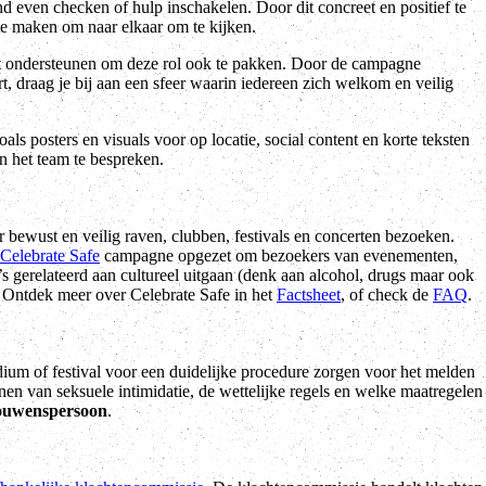
nd even checken of hulp inschakelen. Door dit concreet en positief te
te maken om naar elkaar om te kijken.
unt ondersteunen om deze rol ook te pakken. Door de campagne
rt, draag je bij aan een sfeer waarin iedereen zich welkom en veilig
oals posters en visuals voor op locatie, social content en korte teksten
n het team te bespreken.
r bewust en veilig raven, clubben, festivals en concerten bezoeken.
Celebrate Safe
campagne opgezet om bezoekers van evenementen,
’s gerelateerd aan cultureel uitgaan (denk aan alcohol, drugs maar ook
. Ontdek meer over Celebrate Safe in het
Factsheet
, of check de
FAQ
.
um of festival voor een duidelijke procedure zorgen voor het melden
en van seksuele intimidatie, de wettelijke regels en welke maatregelen
ouwenspersoon
.