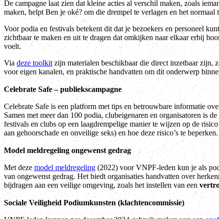
De campagne laat zien dat kleine acties al verschil maken, zoals iema
maken, helpt Ben je oké? om die drempel te verlagen en het normaal 
Voor podia en festivals betekent dit dat je bezoekers en personeel k
zichtbaar te maken en uit te dragen dat omkijken naar elkaar erbij hoo
voelt.
Via
deze toolkit
zijn materialen beschikbaar die direct inzetbaar zijn, z
voor eigen kanalen, en praktische handvatten om dit onderwerp binne
Celebrate Safe – publiekscampagne
Celebrate Safe is een platform met tips en betrouwbare informatie ove
Samen met meer dan 100 podia, clubeigenaren en organisatoren is de
festivals en clubs op een laagdrempelige manier te wijzen op de risico
aan gehoorschade en onveilige seks) en hoe deze risico’s te beperken
Model meldregeling ongewenst gedrag
Met deze
model meldregeling
(2022) voor VNPF-leden kun je als podi
van ongewenst gedrag. Het biedt organisaties handvatten over herkenn
bijdragen aan een veilige omgeving, zoals het instellen van een
vertr
Sociale Veiligheid Podiumkunsten (k
lachtencommissie)