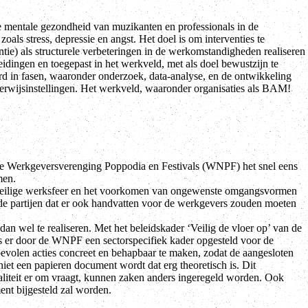
de mentale gezondheid van muzikanten en professionals in de
ls stress, depressie en angst. Het doel is om interventies te
tie) als structurele verbeteringen in de werkomstandigheden realiseren
eidingen en toegepast in het werkveld, met als doel bewustzijn te
erd in fasen, waaronder onderzoek, data-analyse, en de ontwikkeling
derwijsinstellingen. Het werkveld, waaronder organisaties als BAM!
e Werkgeversverenging Poppodia en Festivals (WNPF) het snel eens
men.
n veilige werksfeer en het voorkomen van ongewenste omgangsvormen
 de partijen dat er ook handvatten voor de werkgevers zouden moeten
n wel te realiseren. Met het beleidskader ‘Veilig de vloer op’ van de
 er door de WNPF een sectorspecifiek kader opgesteld voor de
evolen acties concreet en behapbaar te maken, zodat de aangesloten
iet een papieren document wordt dat erg theoretisch is. Dit
liteit er om vraagt, kunnen zaken anders ingeregeld worden. Ook
nt bijgesteld zal worden.