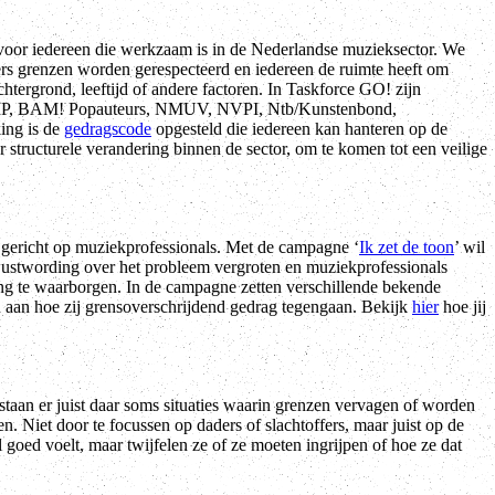
n voor iedereen die werkzaam is in de Nederlandse muzieksector. We
eders grenzen worden gerespecteerd en iedereen de ruimte heeft om
 achtergrond, leeftijd of andere factoren. In Taskforce GO! zijn
MP, BAM! Popauteurs, NMUV, NVPI, Ntb/Kunstenbond,
ing is de
gedragscode
opgesteld die iedereen kan hanteren op de
r structurele verandering binnen de sector, om te komen tot een veilige
gericht op muziekprofessionals. Met de campagne ‘
Ik zet de toon
’ wil
stwording over het probleem vergroten en muziekprofessionals
g te waarborgen. In de campagne zetten verschillende bekende
n aan hoe zij grensoverschrijdend gedrag tegengaan. Bekijk
hier
hoe jij
ntstaan er juist daar soms situaties waarin grenzen vervagen of worden
n. Niet door te focussen op daders of slachtoffers, maar juist op de
oed voelt, maar twijfelen ze of ze moeten ingrijpen of hoe ze dat