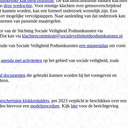
hankelijke klachtencommissie
. De klachtencommissie handelt klachten
ns
deze werkwijze
. Voor ernstige klachten over grensoverschrijdend
st kunnen worden, kan een formeel onderzoek wenselijk zijn. Een
over mogelijke vervolgstappen. Naar aanleiding van dat onderzoek kan
et nemen van passende maatregelen.
or van de Stichting Sociale Veiligheid Podiumkunsten via
? Dat kan via
klachtencommissie@socialeveiligheidpodiumkunsten.nl
bsite van Sociale Veiligheid Podiumkunsten
een stappenplan
om vorm
n
agenda met activiteiten
op het gebied van sociale veiligheid, zoals
al documenten
die gebruikt kunnen worden bij het vormgeven en
ebron.
bescherming klokkenluiders
per 2023 verplicht te beschikken over een
den hiervoor een
modelprocedure
. Kijk
hier
voor de berichtgeving