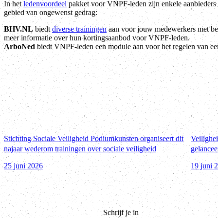
In het
ledenvoordeel
pakket voor VNPF-leden zijn enkele aanbieders a
gebied van ongewenst gedrag:
BHV.NL
biedt
diverse trainingen
aan voor jouw medewerkers met bet
meer informatie over hun kortingsaanbod voor VNPF-leden.
ArboNed
biedt VNPF-leden een module aan voor het regelen van e
Stichting Sociale Veiligheid Podiumkunsten organiseert dit
Veilighe
najaar wederom trainingen over sociale veiligheid
gelancee
25 juni 2026
19 juni 
Schrijf je in