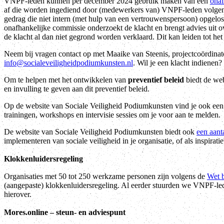
VNPF-leden kunnen per december 2024 gebruik maken van een
onaf
af die worden ingediend door (medewerkers van) VNPF-leden volge
gedrag die niet intern (met hulp van een vertrouwenspersoon) opgelo
onafhankelijke commissie onderzoekt de klacht en brengt advies uit 
de klacht al dan niet gegrond worden verklaard. Dit kan leiden tot h
Neem bij vragen contact op met Maaike van Steenis, projectcoördinat
info@socialeveiligheidpodiumkunsten.nl
. Wil je een klacht indienen
Om te helpen met het ontwikkelen van
preventief beleid
biedt de we
en invulling te geven aan dit preventief beleid.
Op de website van Sociale Veiligheid Podiumkunsten vind je ook ee
trainingen, workshops en intervisie sessies om je voor aan te melden.
De website van Sociale Veiligheid Podiumkunsten biedt ook
een aant
implementeren van sociale veiligheid in je organisatie, of als inspirati
Klokkenluidersregeling
Organisaties met 50 tot 250 werkzame personen zijn volgens de
Wet 
(aangepaste) klokkenluidersregeling. Al eerder stuurden we VNPF-le
hierover.
Mores.online – steun- en adviespunt