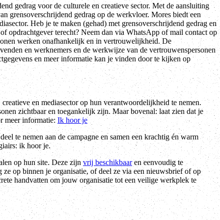
nd gedrag voor de culturele en creatieve sector. Met de aansluiting
 van grensoverschrijdend gedrag op de werkvloer. Mores biedt een
ediasector. Heb je te maken (gehad) met grensoverschrijdend gedrag en
ie of opdrachtgever terecht? Neem dan via WhatsApp of mail contact op
nen werken onafhankelijk en in vertrouwelijkheid. De
gevenden en werknemers en de werkwijze van de vertrouwenspersonen
ctgegevens en meer informatie kan je vinden door te kijken op
e, creatieve en mediasector op hun verantwoordelijkheid te nemen.
en zichtbaar en toegankelijk zijn. Maar bovenal: laat zien dat je
oor meer informatie:
Ik hoor je
uit deel te nemen aan de campagne en samen een krachtig én warm
iairs: ik hoor je.
len op hun site. Deze zijn
vrij beschikbaar
en eenvoudig te
 ze op binnen je organisatie, of deel ze via een nieuwsbrief of op
rete handvatten om jouw organisatie tot een veilige werkplek te