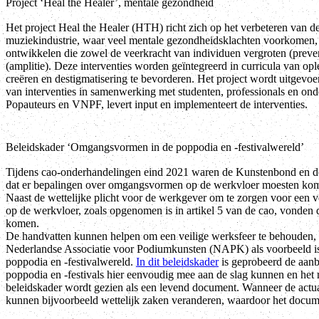
Project ‘Heal the Healer’, mentale gezondheid
Het project Heal the Healer (HTH) richt zich op het verbeteren van 
muziekindustrie, waar veel mentale gezondheidsklachten voorkomen, zoa
ontwikkelen die zowel de veerkracht van individuen vergroten (preven
(amplitie). Deze interventies worden geïntegreerd in curricula van opl
creëren en destigmatisering te bevorderen. Het project wordt uitgevo
van interventies in samenwerking met studenten, professionals en on
Popauteurs en VNPF, levert input en implementeert de interventies.
Beleidskader ‘Omgangsvormen in de poppodia en -festivalwereld’
Tijdens cao-onderhandelingen eind 2021 waren de Kunstenbond en d
dat er bepalingen over omgangsvormen op de werkvloer moesten ko
Naast de wettelijke plicht voor de werkgever om te zorgen voor ee
op de werkvloer, zoals opgenomen is in artikel 5 van de cao, vonden
komen.
De handvatten kunnen helpen om een veilige werksfeer te behouden, da
Nederlandse Associatie voor Podiumkunsten (NAPK) als voorbeeld is
poppodia en -festivalwereld.
In dit beleidskader
is geprobeerd de aanb
poppodia en -festivals hier eenvoudig mee aan de slag kunnen en het n
beleidskader wordt gezien als een levend document. Wanneer de actua
kunnen bijvoorbeeld wettelijk zaken veranderen, waardoor het docume