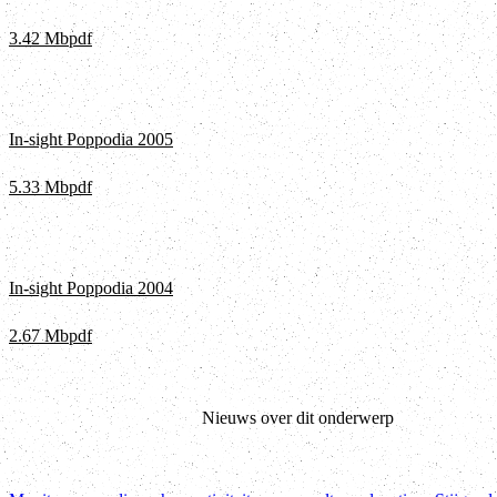
3.42 Mb
pdf
In-sight Poppodia 2005
5.33 Mb
pdf
In-sight Poppodia 2004
2.67 Mb
pdf
Nieuws over dit onderwerp