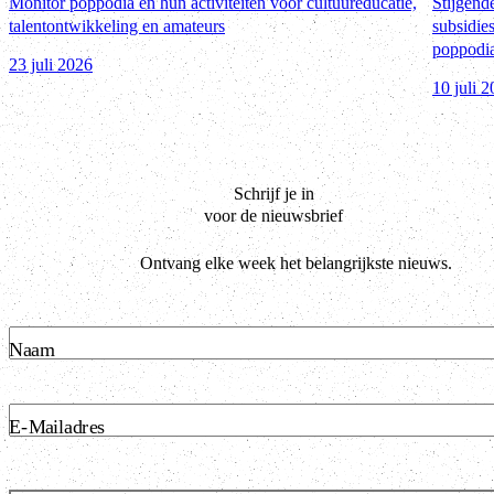
Monitor poppodia en hun activiteiten voor cultuureducatie,
Stijgend
talentontwikkeling en amateurs
subsidies
poppodia
23 juli 2026
10 juli 
Schrijf je in
voor de nieuwsbrief
Ontvang elke week het belangrijkste nieuws.
Naam
E-Mailadres