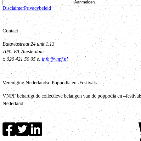
Aanmelden
Disclaimer
Privacybeleid
Contact
Bataviastraat 24 unit 1.13
1095 ET Amsterdam
t: 020 421 50 05 e:
info@vnpf.nl
Vereniging Nederlandse Poppodia en -Festivals
VNPF behartigt de collectieve belangen van de poppodia en –festival
Nederland
T