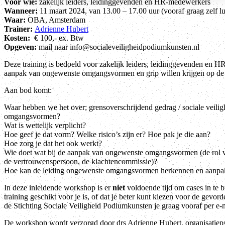
Voor wie:
zakelijk leiders, leidinggevenden en HR-medewerkers
Wanneer:
11 maart 2024, van 13.00 – 17.00 uur (vooraf graag zelf l
Waar:
OBA, Amsterdam
Trainer:
Adrienne Hubert
Kosten:
€ 100,- ex. Btw
Opgeven:
mail naar info@socialeveiligheidpodiumkunsten.nl
Deze training is bedoeld voor zakelijk leiders, leidinggevenden en H
aanpak van ongewenste omgangsvormen en grip willen krijgen op de 
Aan bod komt:
Waar hebben we het over; grensoverschrijdend gedrag / sociale veili
omgangsvormen?
Wat is wettelijk verplicht?
Hoe geef je dat vorm? Welke risico’s zijn er? Hoe pak je die aan?
Hoe zorg je dat het ook werkt?
Wie doet wat bij de aanpak van ongewenste omgangsvormen (de rol v
de vertrouwenspersoon, de klachtencommissie)?
Hoe kan de leiding ongewenste omgangsvormen herkennen en aanp
In deze inleidende workshop is er
niet
voldoende tijd om cases in te 
training geschikt voor je is, of dat je beter kunt kiezen voor de gevord
de Stichting Sociale Veiligheid Podiumkunsten je graag vooraf per e-
De workshop wordt verzorgd door drs Adrienne Hubert, organisatie