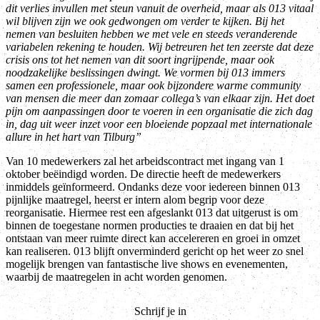
dit verlies invullen met steun vanuit de overheid, maar als 013 vitaal
wil blijven zijn we ook gedwongen om verder te kijken. Bij het
nemen van besluiten hebben we met vele en steeds veranderende
variabelen rekening te houden. Wij betreuren het ten zeerste dat deze
crisis ons tot het nemen van dit soort ingrijpende, maar ook
noodzakelijke beslissingen dwingt. We vormen bij 013 immers
samen een professionele, maar ook bijzondere warme community
van mensen die meer dan zomaar collega’s van elkaar zijn. Het doet
pijn om aanpassingen door te voeren in een organisatie die zich dag
in, dag uit weer inzet voor een bloeiende popzaal met internationale
allure in het hart van Tilburg”
Van 10 medewerkers zal het arbeidscontract met ingang van 1
oktober beëindigd worden. De directie heeft de medewerkers
inmiddels geïnformeerd. Ondanks deze voor iedereen binnen 013
pijnlijke maatregel, heerst er intern alom begrip voor deze
reorganisatie. Hiermee rest een afgeslankt 013 dat uitgerust is om
binnen de toegestane normen producties te draaien en dat bij het
ontstaan van meer ruimte direct kan accelereren en groei in omzet
kan realiseren. 013 blijft onverminderd gericht op het weer zo snel
mogelijk brengen van fantastische live shows en evenementen,
waarbij de maatregelen in acht worden genomen.
Schrijf je in