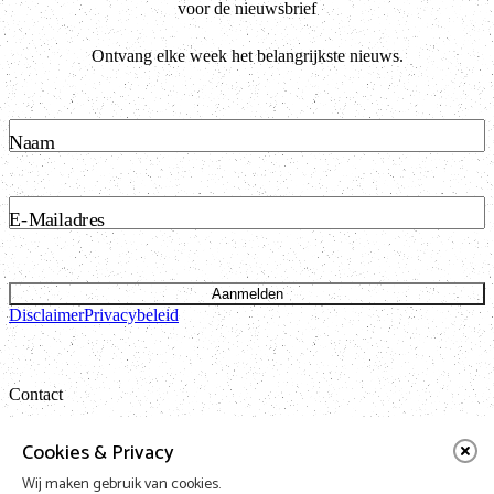
voor de nieuwsbrief
Ontvang elke week het belangrijkste nieuws.
Naam
E-Mailadres
Aanmelden
Disclaimer
Privacybeleid
Contact
Bataviastraat 24 unit 1.13
Cookies & Privacy
1095 ET Amsterdam
Wij maken gebruik van cookies.
t: 020 421 50 05 e:
info@vnpf.nl