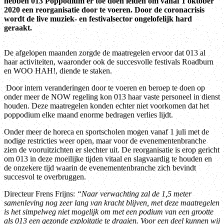
hebben 013 Poppodium er toe doen leiden om vanaf 1 oktober
2020 een reorganisatie door te voeren. Door de coronacrisis
wordt de live muziek- en festivalsector ongelofelijk hard
geraakt.
De afgelopen maanden zorgde de maatregelen ervoor dat 013 al
haar activiteiten, waaronder ook de succesvolle festivals Roadburn
en WOO HAH!, diende te staken.
Door intern veranderingen door te voeren en beroep te doen op
onder meer de NOW regeling kon 013 haar vaste personeel in dienst
houden. Deze maatregelen konden echter niet voorkomen dat het
poppodium elke maand enorme bedragen verlies lijdt.
Onder meer de horeca en sportscholen mogen vanaf 1 juli met de
nodige restricties weer open, maar voor de evenementenbranche
zien de vooruitzichten er slechter uit. De reorganisatie is erop gericht
om 013 in deze moeilijke tijden vitaal en slagvaardig te houden en
de onzekere tijd waarin de evenementenbranche zich bevindt
succesvol te overbruggen.
Directeur Frens Frijns:
“Naar verwachting zal de 1,5 meter
samenleving nog zeer lang van kracht blijven, met deze maatregelen
is het simpelweg niet mogelijk om met een podium van een grootte
als 013 een gezonde exploitatie te draaien. Voor een deel kunnen wij