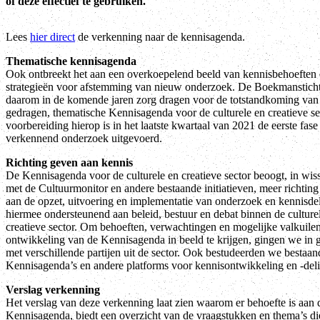
of deze effectief te gebruiken.
Lees
hier direct
de verkenning naar de kennisagenda.
Thematische kennisagenda
Ook ontbreekt het aan een overkoepelend beeld van kennisbehoeften
strategieën voor afstemming van nieuw onderzoek. De Boekmansticht
daarom in de komende jaren zorg dragen voor de totstandkoming van
gedragen, thematische Kennisagenda voor de culturele en creatieve sec
voorbereiding hierop is in het laatste kwartaal van 2021 de eerste fas
verkennend onderzoek uitgevoerd.
Richting geven aan kennis
De Kennisagenda voor de culturele en creatieve sector beoogt, in wi
met de Cultuurmonitor en andere bestaande initiatieven, meer richting
aan de opzet, uitvoering en implementatie van onderzoek en kennisdel
hiermee ondersteunend aan beleid, bestuur en debat binnen de culture
creatieve sector. Om behoeften, verwachtingen en mogelijke valkuilen
ontwikkeling van de Kennisagenda in beeld te krijgen, gingen we in 
met verschillende partijen uit de sector. Ook bestudeerden we bestaan
Kennisagenda’s en andere platforms voor kennisontwikkeling en -del
Verslag verkenning
Het verslag van deze verkenning laat zien waarom er behoefte is aan 
Kennisagenda, biedt een overzicht van de vraagstukken en thema’s die