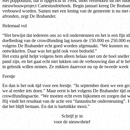
Het poppodium, dat is opgericht in 1994, moet vertrekken uit het o
nieuwbouwproject Cartesiusdriehoek. Begin januari kreeg De Braband
verbouwd worden. Samen met een lening van de gemeente is nu met 
afronden, zegt De Brabander.
Helemaal vol
“Het bewijst dat iedereen ons zo wil ondersteunen en het is een fijn i
doelbedrag van de crowdfunding lag tussen de 150.000 en 250.000 
volgens De Brabander echt goed worden afgemaakt. “We kunnen nu he
ontwikkelen. Daar was het geld ook voor bedoeld.”
Het extra geld helpt volgens hem alleen helaas niet om de boel snelle
pand zijn, en het gaat echt niet lukken om de verbouwing dan af te heb
in gebruik willen nemen. Ze mikken daarvoor nu op de tweede week v
Feestje
En dan is het ook tijd voor een feestje. “In september doen we een gr
we al eerder iets doen.” Maar eerst is het volgens De Brabander tijd
crowdfundingsactie. “We moeten echt even bijkomen en zorgen dat we
Hij vindt het resultaat van de actie een “fantastische ondersteuning”
dat het blijft bestaan. En dat is hartstikke mooi.”
Schrijf je in
voor de nieuwsbrief