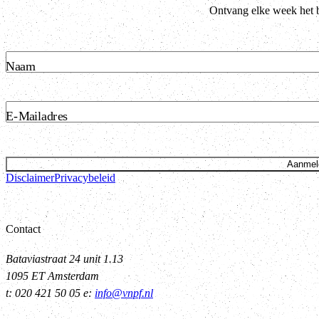
Ontvang elke week het b
Naam
E-Mailadres
Aanmel
Disclaimer
Privacybeleid
Contact
Bataviastraat 24 unit 1.13
1095 ET Amsterdam
t: 020 421 50 05 e:
info@vnpf.nl