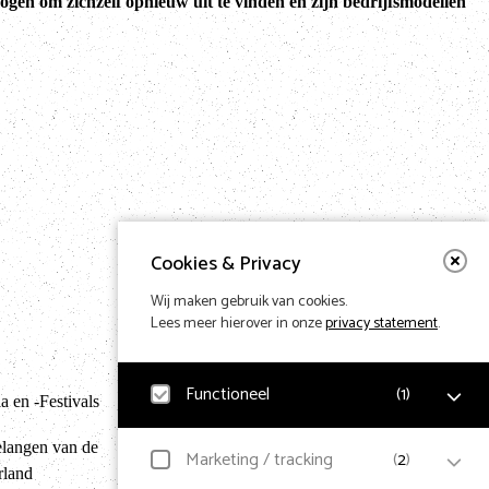
gen om zichzelf opnieuw uit te vinden en zijn bedrijfsmodellen
Cookies & Privacy
Wij maken gebruik van cookies.
Lees meer hierover in onze
privacy statement
.
Terug naar hom
Functioneel
(
1
)
 en -Festivals
elangen van de
Noodzakelijk
Marketing / tracking
(
2
)
rland
Voor het functioneren van de website en het