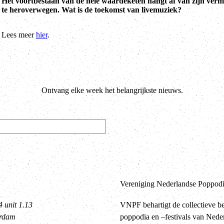
Het voortbestaan van de hele waardeketen hangt af van zijn vermo
te heroverwegen. Wat is de toekomst van livemuziek?
Lees meer
hier
.
Ontvang elke week het belangrijkste nieuws.
Vereniging Nederlandse Poppodia
4 unit 1.13
VNPF behartigt de collectieve b
erdam
poppodia en –festivals van Nede