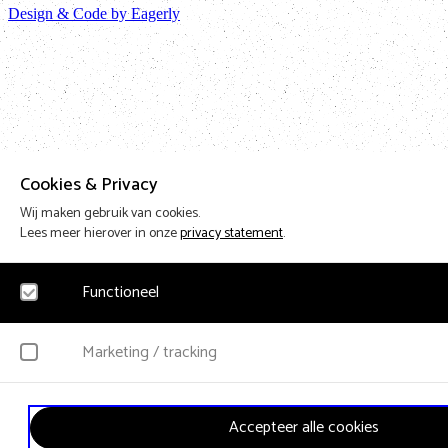
Design & Code by Eagerly
Cookies & Privacy
Wij maken gebruik van cookies.
Lees meer hierover in onze
privacy statement
.
Functioneel
Noodzakelijk
Marketing / tracking
Voor het functioneren van de website en het onthouden van voorkeuren worden fu
geplaatst. Hierbij worden geen persoonsgegevens verzameld.
YouTube
Accepteer alle cookies
Klikgedrag, bekeken video’s en aangepaste voorkeuren worden verzameld. Bezoek