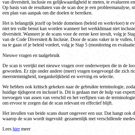
van diversiteit, inclusie en gelijkwaardigheid te meten, te evalueren en
Op basis van de resultaten van de scan doe je een probleemanalyse, st
een plan van aanpak om die doelen te bereiken.
Het is belangrijk jezelf op beide domeinen (beleid en werkvloer) te ev
niet ten volle benut kan worden wanneer het werkklimaat niet inclusie
diversiteit. Wanneer je de scans voor de eerste keer invult, volg je Sta
van de Code Diversiteit & Inclusie. Door de scans vaker in te vullen, 
na te gaan of je beleid vordert, volg je Stap 5 (monitoring en evaluatie
Nieuwe vragen en taalgebruik
De scan is verrijkt met nieuwe vragen over onderwerpen die in de loop
geworden. Er zijn onder andere (meer) vragen toegevoegd die zich ri
meerstemmigheid, toegankelijkheid en werving en selectie.
We hebben ook kritisch gekeken naar de gebruikte terminologie, zoda
huidige tijdsgeest en inclusief is. Dit is gedaan met de hulp van expert
toevoegen van assen van verschil en het verfijnen van de terminologie
om ervoor te zorgen dat de scan relevant en effectief blijft.
Het invullen van beide scans duurt ongeveer een uur. Dat hangt ook d
waarop de scan wordt ingevuld: gezamenlijk met verschillende medew
Lees
hier
meer