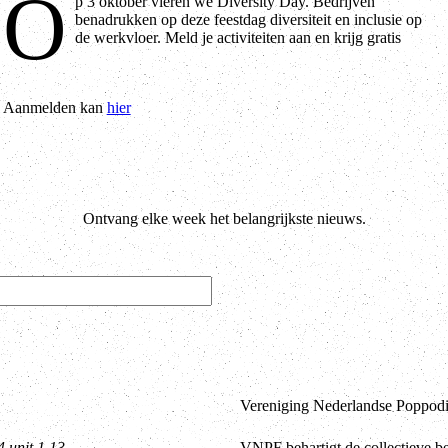
O
p 3 oktober vieren we Diversity Day. Bedrijven
toegang tot de Diversity box met de Diversity Day Game en
benadrukken op deze feestdag diversiteit en inclusie op
de werkvloer. Meld je activiteiten aan en krijg gratis
Aanmelden kan
hier
Ontvang elke week het belangrijkste nieuws.
Vereniging Nederlandse Poppodia
4 unit 1.13
VNPF behartigt de collectieve b