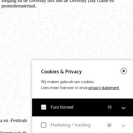
promotiemateriaal.
Cookies & Privacy
Wij maken gebruik van cookies.
Lees meer hierover in onze
privacy statement
.
Functioneel
(
1
)
Terug naar hom
 en -Festivals
Noodzakelijk
Marketing / tracking
(
2
)
Voor het functioneren van de website en het
elangen van de