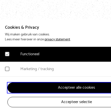
Cookies & Privacy
Wij maken gebruik van cookies.
Lees meer hierover in onze
privacy statement
.
Functioneel
Noodzakelijk
Marketing / tracking
Voor het functioneren van de website en het onthouden van voorkeuren worden fu
geplaatst. Hierbij worden geen persoonsgegevens verzameld.
YouTube
Accepteer alle cookies
Klikgedrag, bekeken video’s en aangepaste voorkeuren worden verzameld. Bezoek
gebruikersgedrag wordt gebruikt voor advertenties.
Accepteer selectie
Vimeo