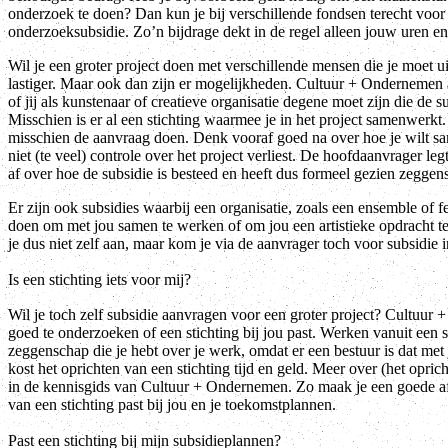
onderzoek te doen? Dan kun je bij verschillende fondsen terecht voor
onderzoeksubsidie. Zo’n bijdrage dekt in de regel alleen jouw uren en/
Wil je een groter project doen met verschillende mensen die je moet u
lastiger. Maar ook dan zijn er mogelijkheden. Cultuur + Ondernemen
of jij als kunstenaar of creatieve organisatie degene moet zijn die de s
Misschien is er al een stichting waarmee je in het project samenwerkt
misschien de aanvraag doen. Denk vooraf goed na over hoe je wilt sa
niet (te veel) controle over het project verliest. De hoofdaanvrager l
af over hoe de subsidie is besteed en heeft dus formeel gezien zeggen
Er zijn ook subsidies waarbij een organisatie, zoals een ensemble of f
doen om met jou samen te werken of om jou een artistieke opdracht te
je dus niet zelf aan, maar kom je via de aanvrager toch voor subsidie 
Is een stichting iets voor mij?
Wil je toch zelf subsidie aanvragen voor een groter project? Cultuur
goed te onderzoeken of een stichting bij jou past. Werken vanuit een s
zeggenschap die je hebt over je werk, omdat er een bestuur is dat met
kost het oprichten van een stichting tijd en geld. Meer over (het oprich
in de kennisgids van Cultuur + Ondernemen. Zo maak je een goede af
van een stichting past bij jou en je toekomstplannen.
Past een stichting bij mijn subsidieplannen?