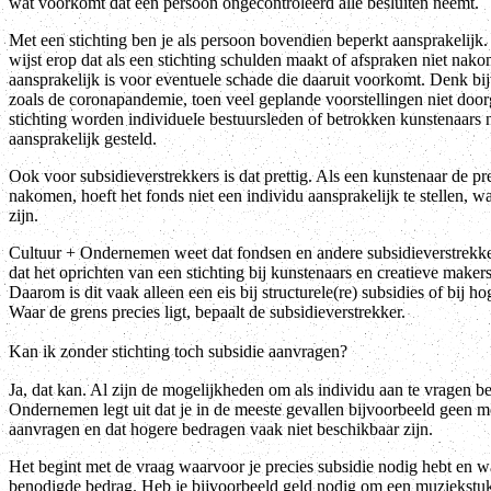
wat voorkomt dat één persoon ongecontroleerd alle besluiten neemt.
Met een stichting ben je als persoon bovendien beperkt aansprakelij
wijst erop dat als een stichting schulden maakt of afspraken niet nakom
aansprakelijk is voor eventuele schade die daaruit voorkomt. Denk bij
zoals de coronapandemie, toen veel geplande voorstellingen niet doo
stichting worden individuele bestuursleden of betrokken kunstenaars n
aansprakelijk gesteld.
Ook voor subsidieverstrekkers is dat prettig. Als een kunstenaar de pr
nakomen, hoeft het fonds niet een individu aansprakelijk te stellen, w
zijn.
Cultuur + Ondernemen weet dat fondsen en andere subsidieverstrekke
dat het oprichten van een stichting bij kunstenaars en creatieve maker
Daarom is dit vaak alleen een eis bij structurele(re) subsidies of bij h
Waar de grens precies ligt, bepaalt de subsidieverstrekker.
Kan ik zonder stichting toch subsidie aanvragen?
Ja, dat kan. Al zijn de mogelijkheden om als individu aan te vragen b
Ondernemen legt uit dat je in de meeste gevallen bijvoorbeeld geen me
aanvragen en dat hogere bedragen vaak niet beschikbaar zijn.
Het begint met de vraag waarvoor je precies subsidie nodig hebt en wa
benodigde bedrag. Heb je bijvoorbeeld geld nodig om een muziekstu