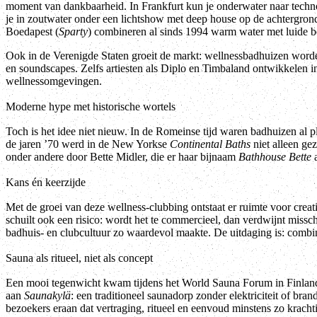
moment van dankbaarheid. In Frankfurt kun je onderwater naar techno
je in zoutwater onder een lichtshow met deep house op de achtergro
Boedapest (
Sparty
) combineren al sinds 1994 warm water met luide b
Ook in de Verenigde Staten groeit de markt: wellnessbadhuizen worde
en soundscapes. Zelfs artiesten als Diplo en Timbaland ontwikkelen 
wellnessomgevingen.
Moderne hype met historische wortels
Toch is het idee niet nieuw. In de Romeinse tijd waren badhuizen al 
de jaren ’70 werd in de New Yorkse
Continental Baths
niet alleen ge
onder andere door Bette Midler, die er haar bijnaam
Bathhouse Bette
a
Kans én keerzijde
Met de groei van deze wellness-clubbing ontstaat er ruimte voor creati
schuilt ook een risico: wordt het te commercieel, dan verdwijnt missc
badhuis- en clubcultuur zo waardevol maakte. De uitdaging is: combi
Sauna als ritueel, niet als concept
Een mooi tegenwicht kwam tijdens het World Sauna Forum in Finlan
aan
Saunakylä
: een traditioneel saunadorp zonder elektriciteit of br
bezoekers eraan dat vertraging, ritueel en eenvoud minstens zo krachti