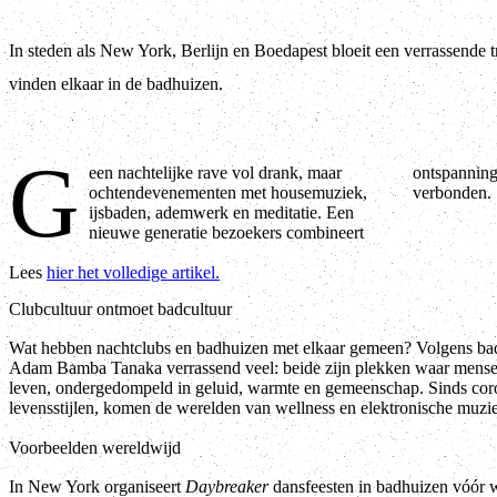
In steden als New York, Berlijn en Boedapest bloeit een verrassende 
vinden elkaar in de badhuizen.
G
een nachtelijke rave vol drank, maar
ontspanning met extase, nuchter, gezond en
ochtendevenementen met housemuziek,
verbonden.
ijsbaden, ademwerk en meditatie. Een
nieuwe generatie bezoekers combineert
Lees
hier het volledige artikel.
Clubcultuur ontmoet badcultuur
Wat hebben nachtclubs en badhuizen met elkaar gemeen? Volgens bad
Adam Bamba Tanaka verrassend veel: beide zijn plekken waar mensen 
leven, ondergedompeld in geluid, warmte en gemeenschap. Sinds cor
levensstijlen, komen de werelden van wellness en elektronische muzi
Voorbeelden wereldwijd
In New York organiseert
Daybreaker
dansfeesten in badhuizen vóór we