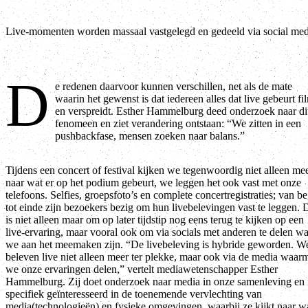
Live-momenten worden massaal vastgelegd en gedeeld via social med
D
e redenen daarvoor kunnen verschillen, net als de mate
waarin het gewenst is dat iedereen alles dat live gebeurt fi
en verspreidt. Esther Hammelburg deed onderzoek naar di
fenomeen en ziet verandering ontstaan: “We zitten in een
pushbackfase, mensen zoeken naar balans.”
T
ijdens een concert of festival kijken we tegenwoordig niet alleen me
naar wat er op het podium gebeurt, we leggen het ook vast met onze
telefoons. Selfies, groepsfoto’s en complete concertregistraties; van b
tot einde zijn bezoekers bezig om hun livebelevingen vast te leggen. 
is niet alleen maar om op later tijdstip nog eens terug te kijken op een
live-ervaring, maar vooral ook om via socials met anderen te delen wa
we aan het meemaken zijn. “De livebeleving is hybride geworden. W
beleven live niet alleen meer ter plekke, maar ook via de media waar
we onze ervaringen delen,” vertelt mediawetenschapper Esther
Hammelburg. Zij doet onderzoek naar ­media in onze samenleving en 
specifiek geïnteresseerd in de toenemende vervlechting van
media(technologieën) en fysieke omgevingen, waarbij ze kijkt naar w