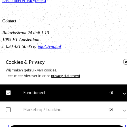
Disclaimer
Privacybeleid
Contact
Bataviastraat 24 unit 1.13
1095 ET Amsterdam
t: 020 421 50 05 e:
info@vnpf.nl
Cookies & Privacy
Vereniging Nederlandse Poppodia en -Festivals
Wij maken gebruik van cookies.
Lees meer hierover in onze
privacy statement
.
VNPF behartigt de collectieve belangen van de poppodia en –festival
van Nederland
Functioneel
(
1
)
Terug naa
Noodzakelijk
Marketing / tracking
(
2
)
Voor het functioneren van de website en het onthouden van voorkeuren worden
functionele cookies geplaatst. Hierbij worden geen persoonsgegevens verzameld.
YouTube
Design & Code by Eagerly