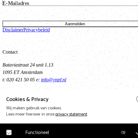
E-Mailadres
Aanmelden
Disclaimer
Privacybeleid
Contact
Bataviastraat 24 unit 1.13
1095 ET Amsterdam
t: 020 421 50 05 e:
info@vnpf.nl
Cookies & Privacy
Vereniging Nederlandse Poppodia en -Festivals
Wij maken gebruik van cookies.
Lees meer hierover in onze
privacy statement
.
VNPF behartigt de collectieve belangen van de poppodia en –festival
Nederland
Functioneel
(
1
)