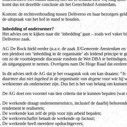
komt dus tot dezelfde conclusie als het Gerechtshof Amsterdam.
Kortom: de rechtsverhouding tussen Deliveroo en haar bezorgers geld
de uitspraak van het hof in stand te houden.
Inbedding of ondernemer?
Het advies om te kijken naar die ‘inbedding’ gaat – zoals wel vaker b
Deliveroo zaak.
AG De Bock hield eerder (n.a.v. de zaak
X/Gemeente Amsterdam
en 
een pleidooi om ‘inbedding in de organisatie’ als leidend principe te 
om zo de voortslepende discussie rondom de Wet DBA te beëindigen.
als uitgangspunt te nemen. Overigens nam De Hoge Raad dat eerdere ad
In dit advies stelt de AG dat je het vraagstuk ook om kan draaien:
“Is
daarmee dus niet ingebed in de organisatie van degene voor wie hij 
werknemer als ondernemer zijn. Dus het is het van belang om kunnen
De AG doet een voorstel van tien criteria dat te kunnen bepalen (wat o
De werkende draagt ondernemersrisico, inclusief de daarbij behorend
rendement te realiseren;
De werkende kan zelf de prijs voor zijn arbeid bepalen;
De werkverschaffer betaalt de werkende op factuur;
De werkende heeft meerdere opdrachtgevers;