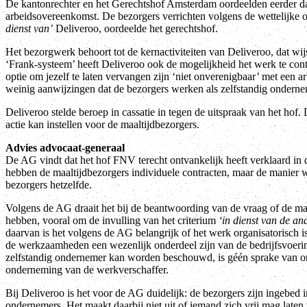
De kantonrechter en het Gerechtshof Amsterdam oordeelden eerder da
arbeidsovereenkomst. De bezorgers verrichten volgens de wettelijke
dienst van’
Deliveroo, oordeelde het gerechtshof.
Het bezorgwerk behoort tot de kernactiviteiten van Deliveroo, dat wi
‘Frank-systeem’ heeft Deliveroo ook de mogelijkheid het werk te cont
optie om jezelf te laten vervangen zijn ‘niet onverenigbaar’ met een 
weinig aanwijzingen dat de bezorgers werken als zelfstandig onderne
Deliveroo stelde beroep in cassatie in tegen de uitspraak van het hof.
actie kan instellen voor de maaltijdbezorgers.
Advies advocaat-generaal
De AG vindt dat het hof FNV terecht ontvankelijk heeft verklaard in d
hebben de maaltijdbezorgers individuele contracten, maar de manier wa
bezorgers hetzelfde.
Volgens de AG draait het bij de beantwoording van de vraag of de m
hebben, vooral om de invulling van het criterium
‘in dienst van de and
daarvan is het volgens de AG belangrijk of het werk organisatorisch 
de werkzaamheden een wezenlijk onderdeel zijn van de bedrijfsvoering,
zelfstandig ondernemer kan worden beschouwd, is géén sprake van or
onderneming van de werkverschaffer.
Bij Deliveroo is het voor de AG duidelijk: de bezorgers zijn ingebed 
ondernemers. Het maakt daarbij niet uit of iemand zich vrij mag late