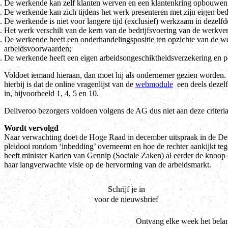
De werkende kan zelf klanten werven en een klantenkring opbouwen
De werkende kan zich tijdens het werk presenteren met zijn eigen bedr
De werkende is niet voor langere tijd (exclusief) werkzaam in dezelf
Het werk verschilt van de kern van de bedrijfsvoering van de werkver
De werkende heeft een onderhandelingspositie ten opzichte van de we
arbeidsvoorwaarden;
De werkende heeft een eigen arbeidsongeschiktheidsverzekering en p
Voldoet iemand hieraan, dan moet hij als ondernemer gezien worden. Hi
hierbij is dat de online vragenlijst van de
webmodule
een deels dezelfd
in, bijvoorbeeld 1, 4, 5 en 10.
Deliveroo bezorgers voldoen volgens de AG dus niet aan deze criteria
Wordt vervolgd
Naar verwachting doet de Hoge Raad in december uitspraak in de Del
pleidooi rondom ‘inbedding’ overneemt en hoe de rechter aankijkt teg
heeft minister Karien van Gennip (Sociale Zaken) al eerder de knoop
haar langverwachte visie op de hervorming van de arbeidsmarkt.
Schrijf je in
voor de nieuwsbrief
Ontvang elke week het belan