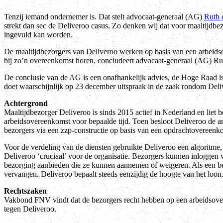
Tenzij iemand ondernemer is. Dat stelt advocaat-generaal (AG)
Ruth 
strekt dan sec de Deliveroo casus. Zo denken wij dat voor maaltijdbe
ingevuld kan worden.
De maaltijdbezorgers van Deliveroo werken op basis van een arbeidso
bij zo’n overeenkomst horen, concludeert advocaat-generaal (AG) R
De conclusie van de AG is een onafhankelijk advies, de Hoge Raad is 
doet waarschijnlijk op 23 december uitspraak in de zaak rondom Deli
Achtergrond
Maaltijdbezorger Deliveroo is sinds 2015 actief in Nederland en liet 
arbeidsovereenkomst voor bepaalde tijd. Toen besloot Deliveroo de a
bezorgers via een zzp-constructie op basis van een opdrachtovereenko
Voor de verdeling van de diensten gebruikte Deliveroo een algoritme
Deliveroo ‘cruciaal’ voor de organisatie. Bezorgers kunnen inloggen 
bezorging aanbieden die ze kunnen aannemen of weigeren. Als een bezo
vervangen. Deliveroo bepaalt steeds eenzijdig de hoogte van het loon
Rechtszaken
Vakbond FNV vindt dat de bezorgers recht hebben op een arbeidso
tegen Deliveroo.