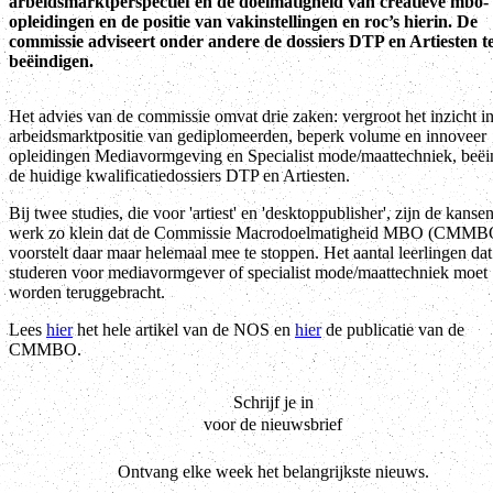
arbeidsmarktperspectief en de doelmatigheid van creatieve mbo-
opleidingen en de positie van vakinstellingen en roc’s hierin. De
commissie adviseert onder andere de dossiers DTP en Artiesten t
beëindigen.
Het advies van de commissie omvat drie zaken: vergroot het inzicht i
arbeidsmarktpositie van gediplomeerden, beperk volume en innoveer
opleidingen Mediavormgeving en Specialist mode/maattechniek, beëi
de huidige kwalificatiedossiers DTP en Artiesten.
Bij twee studies, die voor 'artiest' en 'desktoppublisher', zijn de kanse
werk zo klein dat de Commissie Macrodoelmatigheid MBO (CMMB
voorstelt daar maar helemaal mee te stoppen. Het aantal leerlingen da
studeren voor mediavormgever of specialist mode/maattechniek moet
worden teruggebracht.
Lees
hier
het hele artikel van de NOS en
hier
de publicatie van de
CMMBO.
Schrijf je in
voor de nieuwsbrief
Ontvang elke week het belangrijkste nieuws.