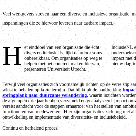
Veel werkgevers streven naar een diverse en inclusieve organisatie, 
inspanningen die ze hiervoor leveren naar tastbare impact.
H
et einddoel van een organisatie die écht
InclusieNL en SER Diversiteit in Bedrijf hun nieuwe
divers en inclusief is, lijkt daardoor soms
onderzoeksresultaten die de kijk op het realiseren van
onbereikbaar. Om organisaties op weg te
impact met diversiteits- en inclusiebeleid (D&I) in
helpen met het concreet maken hiervan,
nieuw daglic
presenteren Universiteit Utrecht,
Terwijl veel organisaties zich voornamelijk richten op de verre stip aan
winst te behalen op korte termijn. Dat blijkt uit de handreiking
Impact
springplank naar duurzame verandering
, waarin inzichten worde
de afgelopen drie jaar hebben verzameld en geanalyseerd. Impact omv
vereist aandacht voor de stappen ernaartoe; van het stellen van ambiti
functioneren van medewerkers. Hier zijn organisaties zich nog niet alt
ontwikkeling en implementatie van diversiteits- en inclusiebeleid.
Continu en herhalend proces