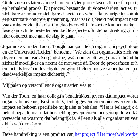
Onderzoekers laten aan de hand van vier procesfasen zien dat impact
en herhalend proces. Dit proces, bestaande uit voorwaarden, acties, 
zichtbare als minder zichtbare aspecten en vereist langdurige inspann
een zichtbare concrete inspanning, maar zal dit beleid pas impact hebb
vaak minder zichtbaar is. Om daadwerkelijk impact te kunnen maken m
fase aandacht te besteden aan beide aspecten. In de handreiking zij
hier concreet mee aan de slag te gaan.
Jojanneke van der Toorn, hoogleraar sociale en organisatiepsycholog
en de Universiteit Leiden, benoemt: “We zien dat organisaties zich va
diverse en inclusieve organisatie, waardoor ze de weg ernaar toe uit 
zichzelf moeilijker en neemt de motivatie af. Door de procesfasen te 
en niet als losstaande activiteiten wordt helder hoe ze samenhangen en
daadwerkelijke impact dichterbij.”
Mijlpalen op verschillende organisatieniveaus
Van der Toorn en haar collega’s benadrukken tevens dat impact wordt
organisatieniveaus. Bestuurders, leidinggevenden en medewerkers dra
impact en hebben specifieke mijlpalen te behalen. “Het is belangrijk da
beleid bepaalt, maar dat ook leidinggevenden en mensen op de werkv
verwacht en waarom dat belangrijk is. Alleen als alle organisatienive
aldus van der Toorn.
Deze handreiking is een product van
het project ‘Het moet wel werke