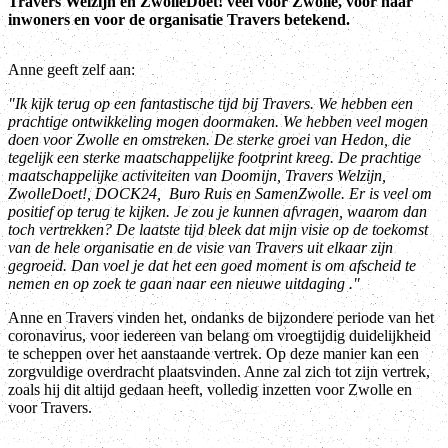
Travers Welzijn en ZwolleDoet! veel voor Zwolle, voor haar
inwoners en voor de organisatie Travers betekend.
Anne geeft zelf aan:
"Ik kijk terug op een fantastische tijd bij Travers. We hebben een
prachtige ontwikkeling mogen doormaken. We hebben veel mogen
doen voor Zwolle en omstreken. De sterke groei van Hedon, die
tegelijk een sterke maatschappelijke footprint kreeg. De prachtige
maatschappelijke activiteiten van Doomijn, Travers Welzijn,
ZwolleDoet!, DOCK24, Buro Ruis en SamenZwolle. Er is veel om
positief op terug te kijken. Je zou je kunnen afvragen, waarom dan
toch vertrekken? De laatste tijd bleek dat mijn visie op de toekomst
van de hele organisatie en de visie van Travers uit elkaar zijn
gegroeid. Dan voel je dat het een goed moment is om afscheid te
nemen en op zoek te gaan naar een nieuwe uitdaging ."
Anne en Travers vinden het, ondanks de bijzondere periode van het
coronavirus, voor iedereen van belang om vroegtijdig duidelijkheid
te scheppen over het aanstaande vertrek. Op deze manier kan een
zorgvuldige overdracht plaatsvinden. Anne zal zich tot zijn vertrek,
zoals hij dit altijd gedaan heeft, volledig inzetten voor Zwolle en
voor Travers.