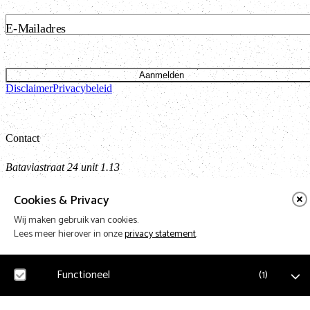
E-Mailadres
Aanmelden
Disclaimer
Privacybeleid
Contact
Bataviastraat 24 unit 1.13
1095 ET Amsterdam
Cookies & Privacy
t: 020 421 50 05 e:
info@vnpf.nl
Wij maken gebruik van cookies.
Lees meer hierover in onze
privacy statement
.
Vereniging Nederlandse Poppodia en -Festivals
Functioneel
(
1
)
VNPF behartigt de collectieve belangen van de poppodia en –festival
van Nederland