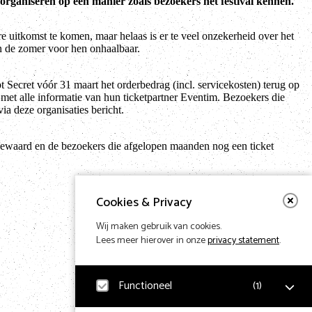
 organiseren op een manier zoals bezoekers het festival kennen.
re uitkomst te komen, maar helaas is er te veel onzekerheid over het
in de zomer voor hen onhaalbaar.
t Secret vóór 31 maart het orderbedrag (incl. servicekosten) terug op
et alle informatie van hun ticketpartner Eventim. Bezoekers die
ia deze organisaties bericht.
 bewaard en de bezoekers die afgelopen maanden nog een ticket
Cookies & Privacy
Wij maken gebruik van cookies.
Lees meer hierover in onze
privacy statement
.
Functioneel
(
1
)