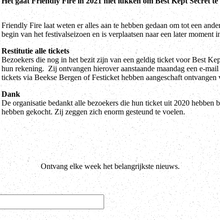
Het gaat Friendly Fire in 2021 niet lukken om Best Kept Secret te
Friendly Fire laat weten er alles aan te hebben gedaan om tot een ande
begin van het festivalseizoen en is verplaatsen naar een later moment 
Restitutie alle tickets
Bezoekers die nog in het bezit zijn van een geldig ticket voor Best Kep
hun rekening. Zij ontvangen hierover aanstaande maandag een e-mail m
tickets via Beekse Bergen of Festicket hebben aangeschaft ontvangen v
Dank
De organisatie bedankt alle bezoekers die hun ticket uit 2020 hebben
hebben gekocht. Zij zeggen zich enorm gesteund te voelen.
Ontvang elke week het belangrijkste nieuws.