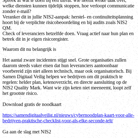
Spreek af wat te doen bij een uitval: wie neemt welke taak over,
welke diensten kunnen tijdelijk stoppen, hoe verloopt communicatie
zonder e-mail?
Veranker dit in jullie NIS2-aanpak: herstel- en continuïteitsplanning
hoort bij de verplichte risicobeoordeling en bij audits zoals NIS2
QM.
Check of leveranciers hetzelfde doen. Vraag actief naar hun plan en
betrek dit in je eigen risicoregister.
Waarom dit nu belangrijk is
Het aantal zware incidenten stijgt snel. Grote organisaties zullen
daarom steeds vaker eisen dat hun leveranciers aantoonbaar
voorbereid zijn niet alleen technisch, maar ook organisatorisch. Bij
Samen Digitaal Veilig helpen we bedrijven om dit praktisch te
regelen: helder plan, ketenoverzicht, en directe aansluiting op de
NIS2 Quality Mark. Want wie zijn keten niet meeneemt, loopt zelf
het grootste risico.
Download gratis de noodkaart
https://samendigitaalveilig.nl/nieuws/cybernoodplan-kaart-voor-alle-
bedrijven-praktische-checklist-voor-als-elke-seconde-telt/
Ga aan de slag met NIS2