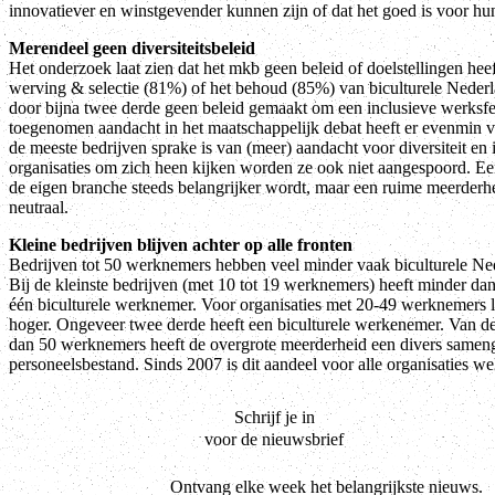
innovatiever en winstgevender kunnen zijn of dat het goed is voor hu
Merendeel geen diversiteitsbeleid
Het onderzoek laat zien dat het mkb geen beleid of doelstellingen heeft
werving & selectie (81%) of het behoud (85%) van biculturele Neder
door bijna twee derde geen beleid gemaakt om een inclusieve werksfe
toegenomen aandacht in het maatschappelijk debat heeft er evenmin vo
de meeste bedrijven sprake is van (meer) aandacht voor diversiteit en i
organisaties om zich heen kijken worden ze ook niet aangespoord. Een
de eigen branche steeds belangrijker wordt, maar een ruime meerderheid
neutraal.
Kleine bedrijven blijven achter op alle fronten
Bedrijven tot 50 werknemers hebben veel minder vaak biculturele Ned
Bij de kleinste bedrijven (met 10 tot 19 werknemers) heeft minder dan
één biculturele werknemer. Voor organisaties met 20-49 werknemers li
hoger. Ongeveer twee derde heeft een biculturele werkenemer. Van d
dan 50 werknemers heeft de overgrote meerderheid een divers sameng
personeelsbestand. Sinds 2007 is dit aandeel voor alle organisaties we
Schrijf je in
voor de nieuwsbrief
Ontvang elke week het belangrijkste nieuws.