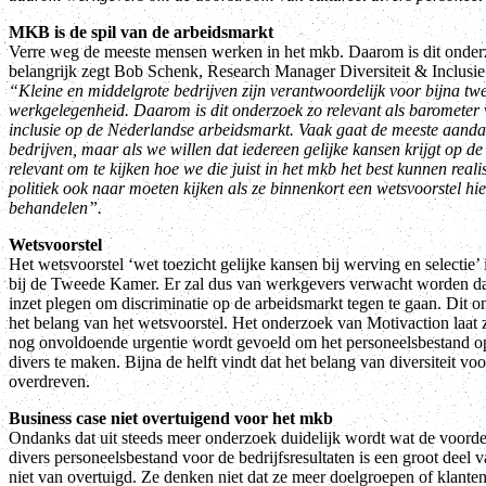
MKB is de spil van de arbeidsmarkt
Verre weg de meeste mensen werken in het mkb. Daarom is dit onde
belangrijk zegt Bob Schenk, Research Manager Diversiteit & Inclusie 
“Kleine en middelgrote bedrijven zijn verantwoordelijk voor bijna tw
werkgelegenheid. Daarom is dit onderzoek zo relevant als barometer v
inclusie op de Nederlandse arbeidsmarkt. Vaak gaat de meeste aandac
bedrijven, maar als we willen dat iedereen gelijke kansen krijgt op de
relevant om te kijken hoe we die juist in het mkb het best kunnen real
politiek ook naar moeten kijken als ze binnenkort een wetsvoorstel hi
behandelen”.
Wetsvoorstel
Het wetsvoorstel ‘wet toezicht gelijke kansen bij werving en selectie’
bij de Tweede Kamer. Er zal dus van werkgevers verwacht worden da
inzet plegen om discriminatie op de arbeidsmarkt tegen te gaan. Dit 
het belang van het wetsvoorstel. Het onderzoek van Motivaction laat 
nog onvoldoende urgentie wordt gevoeld om het personeelsbestand op
divers te maken. Bijna de helft vindt dat het belang van diversiteit vo
overdreven.
Business case niet overtuigend voor het mkb
Ondanks dat uit steeds meer onderzoek duidelijk wordt wat de voorde
divers personeelsbestand voor de bedrijfsresultaten is een groot deel 
niet van overtuigd. Ze denken niet dat ze meer doelgroepen of klanten