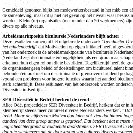
Gemiddeld genomen blijkt het medewerkersbestand in het mkb een afs
de samenleving, maar dit is niet het geval op het niveau waar beslis
worden. Kleine(re) organisaties (met minder dan 50 werknemers) zij
divers op alle niveaus.
Arbeidsmarktpositie biculturele Nederlanders blijft achter
Deze resultaten komen uit het uitgebreide onderzoek
‘Trendmeter Dive
het middenbedrijf’
dat Motivaction op eigen initiatief heeft uitgevoer
van het onderzoek is de arbeidsmarktpositie van biculturele Nederlan
Nederland ziet discriminatie en ongelijkheid als een groot maatschapp
erkennen hun eigen rol om dit te bestrijden. Tegelijkertijd heeft de g
de organisaties geen beleid of doelstellingen om bicultureel talent binn
behouden en ook niet om discriminatie of grensoverschrijdend gedrag 
vooral een probleem voor hogere functies waarin het aandeel bicultur
sterk achterblijft. Deze resultaten van het onderzoek worden onders
Diversiteit in Bedrijf.
SER Diversiteit in Bedrijf herkent de trend
Alice Odé, projectleider SER Diversiteit in Bedrijf, herkent dat er in 
kleinbedrijf steeds meer cultureel diverse Nederlanders werken.
“Dat i
trend. Maar de cijfers van Motivaction laten ook zien dat binnen hoger
aandeel van deze groep amper is gegroeid. Dat betekent dat mensen 
migratieachtergrond onvoldoende doorstromen. SER Diversiteit in Bed
daarom werkgevers om de doorstroom van cultureel divers personeel 