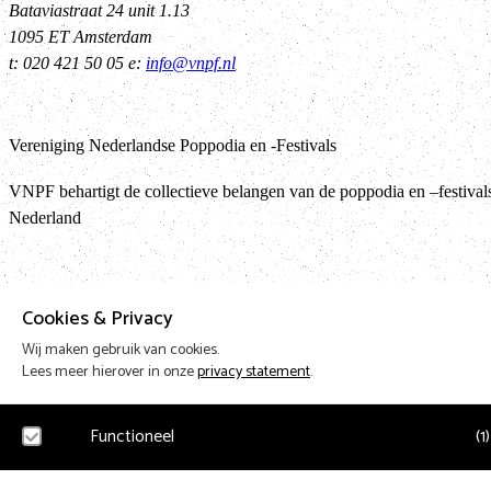
Bataviastraat 24 unit 1.13
1095 ET Amsterdam
t: 020 421 50 05 e:
info@vnpf.nl
Vereniging Nederlandse Poppodia en -Festivals
VNPF behartigt de collectieve belangen van de poppodia en –festival
Nederland
Ter
Cookies & Privacy
Wij maken gebruik van cookies.
Lees meer hierover in onze
privacy statement
.
Design & Code by Eagerly
Functioneel
(
1
)