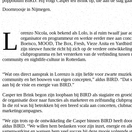
poppodium BIRD. Hij volgt Casper ten Brink op, die aan de slag gaat
Doornroosje in Nijmegen.
L
orenzo Nicola, ook bekend als Lolo, is al ruim twaalf jaar act
organisator en programmeur en werkte eerder mee aan conc
Boeisco, MOOD, The Box, Fresh, Vieze Anita en Yardbird
zijn nieuwe functie richt hij zich op de verdere ontwikkelin
clubprogramma en het versterken van de verbinding tussen
community en nightlife-cultuur in Rotterdam.
“Wat ons direct aansprak in Lorenzo is zijn liefde voor zwarte muziek
community en het bouwen van eigen concepten,” aldus BIRD. “Dat sl
aan bij de visie en energie van BIRD.”
Casper ten Brink begon zijn loopbaan bij BIRD als stagiaire en groei
de organisatie door naar functies als marketeer en zelfstandig clubpr
In die rol was hij betrokken bij een breed scala aan concerten, clubna
marketingcampagnes.
“We zijn trots op de ontwikkeling die Casper binnen BIRD heeft doo
aldus BIRD. “We willen hem bedanken voor zijn inzet, energie en all
samenwerking en wensen hem veel succes bij deze mooie volgende st