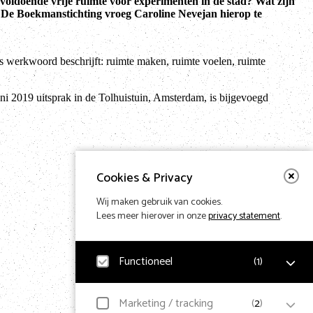
g voldoende vrije ruimte voor experimenten in de stad? Wat zijn
? De Boekmanstichting vroeg Caroline Nevejan hierop te
ls werkwoord beschrijft: ruimte maken, ruimte voelen, ruimte
i 2019 uitsprak in de Tolhuistuin, Amsterdam, is bijgevoegd
Cookies & Privacy
Wij maken gebruik van cookies.
Lees meer hierover in onze
privacy statement
.
Functioneel
(
1
)
Noodzakelijk
Marketing / tracking
(
2
)