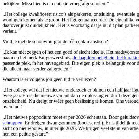
bekijken. Misschien is er eentje te vroeg afgeschoten.’’
,,Het college kwalificeert risico’s als parkeren, ontsluiting, eventuel
woningen komen als te groot. Het ligt genuanceerder. De eigenlijke v
daarover juist duidelijkheid. Het is voorbarig dat je nu dit plan park
variant. ”
Vind je met de schouwburg onder één dak realistisch?
,,Ik kan niet zeggen of het een goed of slecht idee is. Het raadsvoorst
naam en het merk Burgerweeshuis,
de laagdrempeligheid, het karakte
passende plek, ín het havengebied. Die eigen plek is belangrijk voor d
die alleen maar verder zal groeien.”
Waarom is er volgens jou geen tijd te verliezen?
,,Het college wil dat het nieuwe onderzoek er binnen een half jaar li
twee jaar. En is die nieuwe variant dan de oplossing en durft deze gem
onzekerheid. Nu dreigt er wéér geen beslissing te komen. Ons verou
overeind.’’
,,Het nieuwe poppodium moet er per 2026 echt staan. Door geluidsov
schrappen.
Er dreigen dwangsommen (boetes, red.). Er is tijdelijk mee
zicht op nieuwbouw, in uiterlijk 2026. We krijgen veel steun van artie
hen een petitie gestart.”