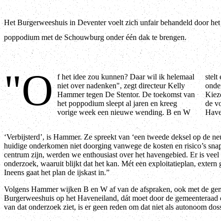
Het Burgerweeshuis in Deventer voelt zich unfair behandeld door het
poppodium met de Schouwburg onder één dak te brengen.
"O
f het idee zou kunnen? Daar wil ik helemaal
stelt een onderzoek naar een nieuwe variant voor: samen
niet over nadenken", zegt directeur Kelly
onder één dak, op de plek van het theater in de Keizerstraat.
Hammer tegen De Stentor. De toekomst van
Kiezen voor dat onderzoek - kosten 4 ton - zou betekenen dat
het poppodium sleept al jaren en kreeg
de voorkeursoptie om het poppodium te verhuizen naar het
vorige week een nieuwe wending. B en W
Haven
‘Verbijsterd’, is Hammer. Ze spreekt van ‘een tweede deksel op de ne
huidige onderkomen niet doorging vanwege de kosten en risico’s snapt
centrum zijn, werden we enthousiast over het havengebied. Er is veel 
onderzoek, waaruit blijkt dat het kan. Mét een exploitatieplan, extern ge
Ineens gaat het plan de ijskast in.”
Volgens Hammer wijken B en W af van de afspraken, ook met de geme
Burgerweeshuis op het Haveneiland, dát moet door de gemeenteraad o
van dat onderzoek ziet, is er geen reden om dat niet als autonoom dossi