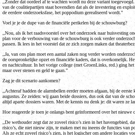
,,Zonder dat oordeel af te wachten wordt nu deze variant toegevoegd. 
van de coalitiepartijen staat bovendien dat als de investering en exploi
de eerdere onderzoeksfase, het poppodium gerealiseerd wordt.”
Voel je je de dupe van de financiële perikelen bij de schouwburg?
,,Nou, als ik het raadsvoorstel over het onderzoek naar huisvesting ond
plan voor de verbouwing van de schouwburg is ook verder onderzocht; d
passen. Ik lees in het voorstel dat ze zich zorgen maken dat theaterbez
,,Ja, van ons plan moet een aantal zaken nog verder worden onderzocht
de oorspronkelijke opzet en financiële kaders, dat is overkomelijk. He
en nachtcultuur. In het vorige college (met GroenLinks, red.) ging het
maar over stenen en geld te gaan.”
Zag je dit scenario aankomen?
,,Achteraf hadden de alarmbellen eerder moeten afgaan, bij de eers
augustus. Ze zeiden: wij gaan beide dossiers, dus ook dat van de scho
altijd aparte dossiers waren. Met de kennis nu denk je: dit waren ze l
Hoe reageerde je toen je onlangs bent geïnformeerd over het nieuwe o
,,De wethouder zegt dat ze zoveel risico’s zien in het havengebied, d
risico’s, die niet nieuw zijn, te maken met nu ineens de functies v
Als ze echt zoveel risico’s zien, is het logischer om andere locaties v