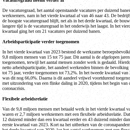
Vacaturegraad neemt verder af
De vacaturegraad, het aantal openstaande vacatures per duizend bane
werknemers, nam in het vierde kwartaal af van 46 naar 43. De bedrijf
de hoogste vacaturegraad blijft, net als in het derde kwartaal, de bouw
langere tijd is de vacaturegraad in het onderwijs het laagst. In het vier
kwartaal ging het om 21 vacatures per duizend banen.
Arbeidsparticipatie verder toegenomen
In het vierde kwartaal van 2023 bestond de werkzame beroepsbevolki
9,8 miljoen mensen van 15 tot 75 jaar. Dit aantal is de afgelopen jare
toegenomen, terwijl het aantal mensen zonder werk is gedaald. Hierdo
netto arbeidsparticipatie, het aandeel werkenden binnen de bevolking
tot 75 jaar, verder toegenomen tot 73,2%. In het tweede kwartaal van
was dit nog 66,0%. Daarna is dit aandeel vrijwel voortdurend toegen
met uitzondering van een flinke daling in 2020, tijdens het begin van 
coronacrisis.
Flexibele arbeidsrelatie
Van de 9,8 miljoen mensen met betaald werk in het vierde kwartaal 
waren er 2,7 miljoen werknemers met een flexibele arbeidsrelatie. Dat 
12 duizend minder dan een kwartaal eerder en 43 duizend minder dan 
eerste kwartaal van 2023. Kort na het uitbreken van de coronapandem
het derde kwartaal van 2020, lag het aantal werknemers met een flexc