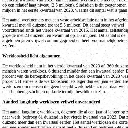
op een relatief laag niveau (2,5 miljoen). Sindsdien is dit toegenomen 
miljoen in het eerste kwartaal van 2023, waarna dit aantal wat is gaan
Het aantal werknemers met een vaste arbeidsrelatie nam in het afgelo
kwartaal met 40 duizend toe tot 5,5 miljoen. Dit aantal steeg vrijwel
voortdurend sinds het vierde kwartaal van 2015. Het aantal zelfstandi
groeide met 23 duizend, en kwam uit op 1,6 miljoen. Dit aantal is de
afgelopen jaren vrijwel continu gegroeid en heeft voornamelijk betre
zzp’ers.
Werkloosheid licht afgenomen
De werkloosheid nam in het vierde kwartaal van 2023 af. 360 duizen
mensen waren werkloos, 6 duizend minder dan een kwartaal eerder. D
procent van de beroepsbevolking; in het derde kwartaal van 2023 was 
procent. Hiermee is de werkloosheid iets lager dan een jaar eerder. Het
werklozen om mensen die geen betaald werk hebben, maar daar wel r
naar hebben gezocht en op korte termijn beschikbaar zijn.
Aandeel langdurig werklozen vrijwel onveranderd
Het aantal langdurig werklozen, degenen die al een jaar of langer op 
naar werk, bedroeg 61 duizend in het vierde kwartaal van 2023. Dat z
duizend meer dan een kwartaal eerder. Het aantal werklozen die korte
een jaar zonder werk zitten, nam af met 7 duizend en bedroeg 299 du