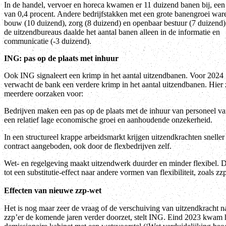
In de handel, vervoer en horeca kwamen er 11 duizend banen bij, een 
van 0,4 procent. Andere bedrijfstakken met een grote banengroei war
bouw (10 duizend), zorg (8 duizend) en openbaar bestuur (7 duizend)
de uitzendbureaus daalde het aantal banen alleen in de informatie en
communicatie (-3 duizend).
ING: pas op de plaats met inhuur
Ook ING signaleert een krimp in het aantal uitzendbanen. Voor 2024
verwacht de bank een verdere krimp in het aantal uitzendbanen. Hier 
meerdere oorzaken voor:
Bedrijven maken een pas op de plaats met de inhuur van personeel 
een relatief lage economische groei en aanhoudende onzekerheid.
In een structureel krappe arbeidsmarkt krijgen uitzendkrachten sneller
contract aangeboden, ook door de flexbedrijven zelf.
Wet- en regelgeving maakt uitzendwerk duurder en minder flexibel. Di
tot een substitutie-effect naar andere vormen van flexibiliteit, zoals zzp
Effecten van nieuwe zzp-wet
Het is nog maar zeer de vraag of de verschuiving van uitzendkracht n
zzp’er de komende jaren verder doorzet, stelt ING. Eind 2023 kwam 