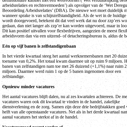
demissionaire kabinet met een wetsvoorstel (‘Wet verduidelijking beo
arbeidsrelaties en rechtsvermoeden’) als opvolger van de ‘Wet Deregu
Beoordeling Arbeidsrelaties’ (DBA). De nieuwe wet moet duidelijk 
wanneer sprake is van schijnzelfstandigheid. Als de wet in de huidige
wordt doorgevoerd, betekent dit dat veel werk dat nu door zzp’ers wo
gedaan, dan niet langer als zzp’er kan worden uitgevoerd, maar in loo
Dit kan positief uitvallen voor flexbedrijven, aangezien de meest flexi
arbeidsvorm dan via een uitzend- of detacheringsbureau is, aldus de b
Eén op vijf banen is zelfstandigenbaan
In het vierde kwartaal steeg het aantal werknemersbanen met 20 duiz
toename van 0,2%. Het totaal kwam daarmee uit op ruim 9 miljoen. H
banen van zelfstandigen nam toe met 26 duizend (+1,1%) naar ruim 2
miljoen. Daarmee werd ruim 1 op de 5 banen ingenomen door een
zelfstandige.
Opnieuw minder vacatures
Het aantal vacatures blijft dalen, nu al zes kwartalen achtereen. De m
vacatures waren ook dit kwartaal te vinden in de handel, zakelijke
dienstverlening en de zorg. Samen zijn deze drie bedrijfstakken goed
helft van alle openstaande vacatures. Net als in het derde kwartaal na
aantal vacatures het sterkst af in de handel.