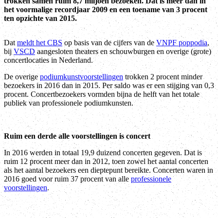
trokken samen ruim 8,7 miljoen bezoeken. Dat is meer dan in
het voormalige recordjaar 2009 en een toename van 3 procent
ten opzichte van 2015.
Dat
meldt het CBS
op basis van de cijfers van de
VNPF poppodia
,
bij
VSCD
aangesloten theaters en schouwburgen en overige (grote)
concertlocaties in Nederland.
De overige
podiumkunstvoorstellingen
trokken 2 procent minder
bezoekers in 2016 dan in 2015. Per saldo was er een stijging van 0,3
procent. Concertbezoekers vormden bijna de helft van het totale
publiek van professionele podiumkunsten.
Ruim een derde alle voorstellingen is concert
In 2016 werden in totaal 19,9 duizend concerten gegeven. Dat is
ruim 12 procent meer dan in 2012, toen zowel het aantal concerten
als het aantal bezoekers een dieptepunt bereikte. Concerten waren in
2016 goed voor ruim 37 procent van alle
professionele
voorstellingen
.