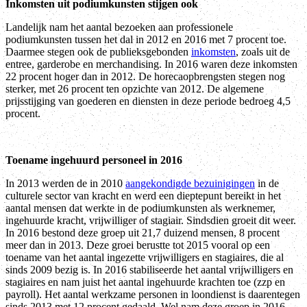
Inkomsten uit podiumkunsten stijgen ook
Landelijk nam het aantal bezoeken aan professionele
podiumkunsten tussen het dal in 2012 en 2016 met 7 procent toe.
Daarmee stegen ook de publieksgebonden
inkomsten
, zoals uit de
entree, garderobe en merchandising. In 2016 waren deze inkomsten
22 procent hoger dan in 2012. De horecaopbrengsten stegen nog
sterker, met 26 procent ten opzichte van 2012. De algemene
prijsstijging van goederen en diensten in deze periode bedroeg 4,5
procent.
Toename ingehuurd personeel in 2016
In 2013 werden de in 2010
aangekondigde bezuinigingen
in de
culturele sector van kracht en werd een dieptepunt bereikt in het
aantal mensen dat werkte in de podiumkunsten als werknemer,
ingehuurde kracht, vrijwilliger of stagiair. Sindsdien groeit dit weer.
In 2016 bestond deze groep uit 21,7 duizend mensen, 8 procent
meer dan in 2013. Deze groei berustte tot 2015 vooral op een
toename van het aantal ingezette vrijwilligers en stagiaires, die al
sinds 2009 bezig is. In 2016 stabiliseerde het aantal vrijwilligers en
stagiaires en nam juist het aantal ingehuurde krachten toe (zzp en
payroll). Het aantal werkzame personen in loondienst is daarentegen
sinds 2013 met 12 procent gedaald. Wel nam deze groep in 2016