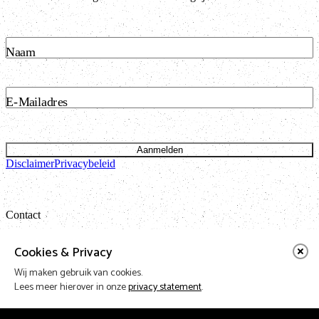
Naam
E-Mailadres
Aanmelden
Disclaimer
Privacybeleid
Contact
Bataviastraat 24 unit 1.13
Cookies & Privacy
1095 ET Amsterdam
Wij maken gebruik van cookies.
t: 020 421 50 05 e:
info@vnpf.nl
Lees meer hierover in onze
privacy statement
.