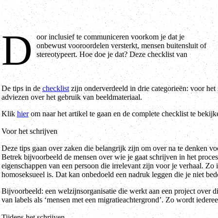
D
oor inclusief te communiceren voorkom je dat je
Movisie bevat tips voor inclusief taal- en beeldgebruik die direct
onbewust vooroordelen versterkt, mensen buitensluit of
stereotypeert. Hoe doe je dat? Deze checklist van
De tips in de
checklist
zijn onderverdeeld in drie categorieën: voor het 
adviezen over het gebruik van beeldmateriaal.
Klik
hier
om naar het artikel te gaan en de complete checklist te bekijk
Voor het schrijven
Deze tips gaan over zaken die belangrijk zijn om over na te denken voo
Betrek bijvoorbeeld de mensen over wie je gaat schrijven in het proce
eigenschappen van een persoon die irrelevant zijn voor je verhaal. Zo 
homoseksueel is. Dat kan onbedoeld een nadruk leggen die je niet bed
Bijvoorbeeld: een welzijnsorganisatie die werkt aan een project over di
van labels als ‘mensen met een migratieachtergrond’. Zo wordt iederee
Tijdens het schrijven