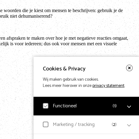
eze woorden die je kiest om mensen te beschrijven: gebruik je de
bruik niet dehumaniserend?
ren afspraken te maken over hoe je met negatieve reacties omgaat,
elijk is voor iedereen; dus ook voor mensen met een visuele
Cookies & Privacy
Wij maken gebruik van cookies.
Lees meer hierover in onze
privacy statement
.
Functioneel
(
1
)
Noodzakelijk
Marketing / tracking
(
2
)
Voor het functioneren van de website en het
Terug naar hom
onthouden van voorkeuren worden functionele cookies