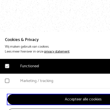
Cookies & Privacy
Wij maken gebruik van cookies.
Lees meer hierover in onze
privacy statement
.
Functioneel
Noodzakelijk
Marketing / tracking
Voor het functioneren van de website en het onthouden van voorkeuren worden fun
worden geen persoonsgegevens verzameld.
YouTube
Accepteer alle cookies
Klikgedrag, bekeken video’s en aangepaste voorkeuren worden verzameld. Bezoek
wordt gebruikt voor advertenties.