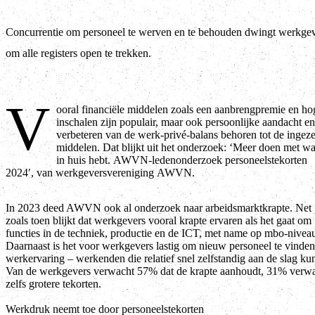
Concurrentie om personeel te werven en te behouden dwingt werkge
om alle registers open te trekken.
V
ooral financiële middelen zoals een aanbrengpremie en ho
inschalen zijn populair, maar ook persoonlijke aandacht en
verbeteren van de werk-privé-balans behoren tot de ingeze
middelen. Dat blijkt uit het onderzoek: ‘Meer doen met wa
in huis hebt. AWVN-ledenonderzoek personeelstekorten
2024′, van werkgeversvereniging AWVN.
In 2023 deed AWVN ook al onderzoek naar arbeidsmarktkrapte. Net
zoals toen blijkt dat werkgevers vooral krapte ervaren als het gaat om
functies in de techniek, productie en de ICT, met name op mbo-nivea
Daarnaast is het voor werkgevers lastig om nieuw personeel te vinde
werkervaring – werkenden die relatief snel zelfstandig aan de slag ku
Van de werkgevers verwacht 57% dat de krapte aanhoudt, 31% verw
zelfs grotere tekorten.
Werkdruk neemt toe door personeelstekorten