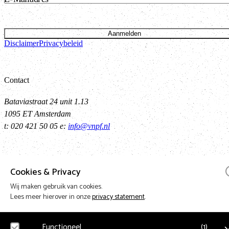
Aanmelden
Disclaimer
Privacybeleid
Contact
Bataviastraat 24 unit 1.13
1095 ET Amsterdam
t: 020 421 50 05 e:
info@vnpf.nl
Vereniging Nederlandse Poppodia en -Festivals
Cookies & Privacy
Wij maken gebruik van cookies.
VNPF behartigt de collectieve belangen van de poppodia en –festival
Lees meer hierover in onze
privacy statement
.
Nederland
Functioneel
(
1
)