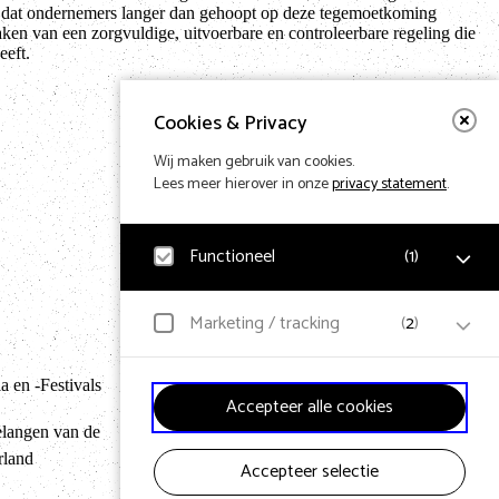
ich dat ondernemers langer dan gehoopt op deze tegemoetkoming
aken van een zorgvuldige, uitvoerbare en controleerbare regeling die
eeft.
Cookies & Privacy
Wij maken gebruik van cookies.
Lees meer hierover in onze
privacy statement
.
Functioneel
(
1
)
Noodzakelijk
Marketing / tracking
(
2
)
Voor het functioneren van de website en het
Terug naar hom
onthouden van voorkeuren worden functionele cookies
geplaatst. Hierbij worden geen persoonsgegevens
 en -Festivals
YouTube
verzameld.
Accepteer alle cookies
Klikgedrag, bekeken video’s en aangepaste voorkeuren
worden verzameld. Bezoekersinformatie en
elangen van de
gebruikersgedrag wordt gebruikt voor advertenties.
rland
Accepteer selectie
Design & Code by Eagerly