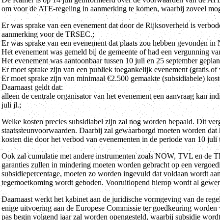
om voor de ATE-regeling in aanmerking te komen, waarbij zoveel mo
Er was sprake van een evenement dat door de Rijksoverheid is verbode
aanmerking voor de TRSEC.;
Er was sprake van een evenement dat plaats zou hebben gevonden in N
Het evenement was gemeld bij de gemeente of had een vergunning va
Het evenement was aantoonbaar tussen 10 juli en 25 september geplan
Er moet sprake zijn van een publiek toegankelijk evenement (gratis of 
Er moet sprake zijn van minimaal €2.500 gemaakte (subsidiabele) kos
Daarnaast geldt dat:
alleen de centrale organisator van het evenement een aanvraag kan indie
juli jl.;
Welke kosten precies subsidiabel zijn zal nog worden bepaald. Dit v
staatssteunvoorwaarden. Daarbij zal gewaarborgd moeten worden dat h
kosten die door het verbod van evenementen in de periode van 10 juli
Ook zal cumulatie met andere instrumenten zoals NOW, TVL en de T
garanties zullen in mindering moeten worden gebracht op een vergoed
subsidiepercentage, moeten zo worden ingevuld dat voldaan wordt aan 
tegemoetkoming wordt geboden. Vooruitlopend hierop wordt al gewerkt
Daarnaast werkt het kabinet aan de juridische vormgeving van de rege
enige uitvoering aan de Europese Commissie ter goedkeuring worden v
pas begin volgend jaar zal worden opengesteld, waarbij subsidie word