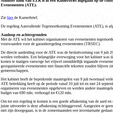
Minister Blok van EZK is in een Kamerbrief ingegaan op de con
Evenementen (ATE).
Zie
hier
de Kamerbrief.
De regeling Aanvullende Tegemoetkoming Evenementen (ATE), is afge
Aanloop en achtergronden
Met de ATE wil het kabinet organisatoren van evenementen tegemoetk
voorwaarden voor de garantieregeling evenementen (TRSEC).
De directe aanleiding voor de ATE was de besluitvorming van 9 juli 
werden verboden. Een belangrijke overweging voor het kabinet was d
kosten te matigen vanwege het vrijwel onmiddellijk ingaande evenement
georganiseerde evenementen met financiële tekorten zouden blijven zi
gemeenschappen.
Het kabinet heeft de beperkende maatregelen van 9 juli tweemaal verl
ATE betrekking heeft op de periode vanaf 10 juli tot en met 24 septemb
organiseren van evenementen opgeheven en werden andere maatregelen 
budget van €80 mln. verhoogd tot €120 mln.
Om tot een regeling te komen is een goede afbakening van de aard e
juiste uitvoerder is deze afbakening richtinggevend. Aangezien er ge
niet zijn doorgegaan, is in de zomermaanden een inventarisatie gedaa