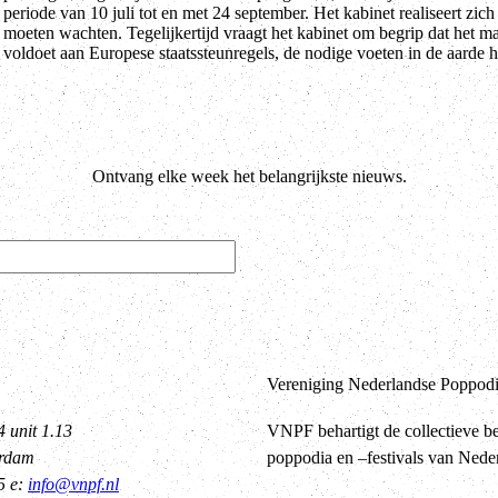
periode van 10 juli tot en met 24 september. Het kabinet realiseert z
moeten wachten. Tegelijkertijd vraagt het kabinet om begrip dat het m
voldoet aan Europese staatssteunregels, de nodige voeten in de aarde h
Ontvang elke week het belangrijkste nieuws.
Vereniging Nederlandse Poppodia
4 unit 1.13
VNPF behartigt de collectieve b
erdam
poppodia en –festivals van Nede
5 e:
info@vnpf.nl