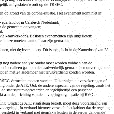
gelijk aangesloten wordt op de TRSEC:
n op grond van de corona-situatie. Het evenement komt niet in
ederland of in Carïbisch Nederland;
n de gemeente ontvangen;
d;
via kaartverkoop). Besloten evenementen zijn uitgesloten;
ten: deze moeten aantoonbaar zijn gemaakt;
nen, niet de leveranciers. Dit is toegelicht in de Kamerbrief van 28
ergt nog nadere analyse omdat moet worden voldaan aan de
et hier alleen gaat om de daadwerkelijk gemaakte en onvermijdbare
 tot en met 24 september niet terugverdiend konden worden.
RSEC vermeden moeten worden. Uitkeringen uit verzekeringen of
ing onder de ATE. Ook de andere aspecten van de regeling, zoals het
de staatssteunvoorwaarden en tegelijkertijd een passende
 aan de inrichting van de uitvoeringsorganisatie bij RVO.
ling. Omdat de ATE staatssteun betreft, moet deze voorafgaand aan
oorgelegd. In verband hiermee verwacht het kabinet dat de regeling
t verstrekt in verband met gemaakte kosten in de eerder genoemde