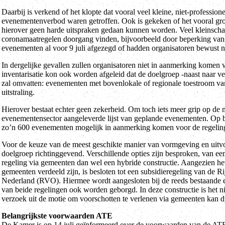
Daarbij is verkend of het klopte dat vooral veel kleine, niet-professio
evenementenverbod waren getroffen. Ook is gekeken of het vooral grote
hierover geen harde uitspraken gedaan kunnen worden. Veel kleinsch
coronamaatregelen doorgang vinden, bijvoorbeeld door beperking van
evenementen al voor 9 juli afgezegd of hadden organisatoren bewust 
In dergelijke gevallen zullen organisatoren niet in aanmerking kome
inventarisatie kon ook worden afgeleid dat de doelgroep -naast naar v
zal omvatten: evenementen met bovenlokale of regionale toestroom va
uitstraling.
Hierover bestaat echter geen zekerheid. Om toch iets meer grip op de ma
evenementensector aangeleverde lijst van geplande evenementen. Op bas
zo’n 600 evenementen mogelijk in aanmerking komen voor de regelin
Voor de keuze van de meest geschikte manier van vormgeving en uitvoe
doelgroep richtinggevend. Verschillende opties zijn besproken, van ee
regeling via gemeenten dan wel een hybride constructie. Aangezien he
gemeenten verdeeld zijn, is besloten tot een subsidieregeling van de 
Nederland (RVO). Hiermee wordt aangesloten bij de reeds bestaande 
van beide regelingen ook worden geborgd. In deze constructie is het n
verzoek uit de motie om voorschotten te verlenen via gemeenten kan 
Belangrijkste voorwaarden ATE
De Kamer is op 14 juli geïnformeerd over de voorwaarden van de ATE