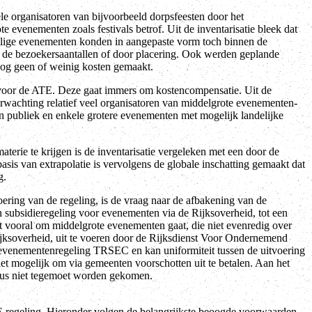
nele organisatoren van bijvoorbeeld dorpsfeesten door het
 evenementen zoals festivals betrof. Uit de inventarisatie bleek dat
alige evenementen konden in aangepaste vorm toch binnen de
 de bezoekersaantallen of door placering. Ook werden geplande
nog geen of weinig kosten gemaakt.
n voor de ATE. Deze gaat immers om kostencompensatie. Uit de
erwachting relatief veel organisatoren van middelgrote evenementen-
n publiek en enkele grotere evenementen met mogelijk landelijke
terie te krijgen is de inventarisatie vergeleken met een door de
is van extrapolatie is vervolgens de globale inschatting gemaakt dat
g.
ring van de regeling, is de vraag naar de afbakening van de
n subsidieregeling voor evenementen via de Rijksoverheid, tot een
t vooral om middelgrote evenementen gaat, die niet evenredig over
Rijksoverheid, uit te voeren door de Rijksdienst Voor Ondernemend
evenementenregeling TRSEC en kan uniformiteit tussen de uitvoering
iet mogelijk om via gemeenten voorschotten uit te betalen. Aan het
dus niet tegemoet worden gekomen.
 regeling. Hieronder volgen de belangrijkste beoogde voorwaarden