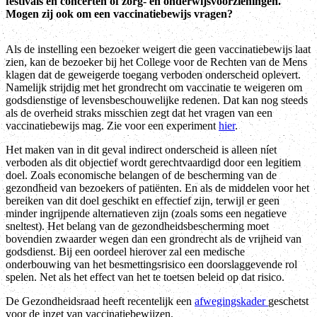
festivals en concerten of zorg- en onderwijsvoorzieningen.
Mogen zij ook om een vaccinatiebewijs vragen?
Als de instelling een bezoeker weigert die geen vaccinatiebewijs laat
zien, kan de bezoeker bij het College voor de Rechten van de Mens
klagen dat de geweigerde toegang verboden onderscheid oplevert.
Namelijk strijdig met het grondrecht om vaccinatie te weigeren om
godsdienstige of levensbeschouwelijke redenen. Dat kan nog steeds
als de overheid straks misschien zegt dat het vragen van een
vaccinatiebewijs mag. Zie voor een experiment
hier
.
Het maken van in dit geval indirect onderscheid is alleen níet
verboden als dit objectief wordt gerechtvaardigd door een legitiem
doel. Zoals economische belangen of de bescherming van de
gezondheid van bezoekers of patiënten. En als de middelen voor het
bereiken van dit doel geschikt en effectief zijn, terwijl er geen
minder ingrijpende alternatieven zijn (zoals soms een negatieve
sneltest). Het belang van de gezondheidsbescherming moet
bovendien zwaarder wegen dan een grondrecht als de vrijheid van
godsdienst. Bij een oordeel hierover zal een medische
onderbouwing van het besmettingsrisico een doorslaggevende rol
spelen. Net als het effect van het te toetsen beleid op dat risico.
De Gezondheidsraad heeft recentelijk een
afwegingskader
geschetst
voor de inzet van vaccinatiebewijzen.