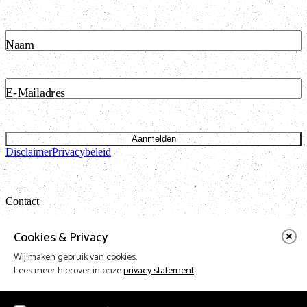
Naam
E-Mailadres
Aanmelden
Disclaimer
Privacybeleid
Contact
Bataviastraat 24 unit 1.13
Cookies & Privacy
1095 ET Amsterdam
Wij maken gebruik van cookies.
t: 020 421 50 05 e:
info@vnpf.nl
Lees meer hierover in onze
privacy statement
.