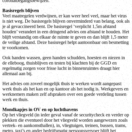
coronatoegangsbewijzen.
Basisregels blijven
Veel maatregelen verdwijnen, er kan weer heel veel, maar het virus
is niet weg. De basisregels blijven onverminderd van belang, ook als
je al gevaccineerd bent. De basisregel ‘verplicht 1,5m afstand
houden’ verandert in een dringend advies om afstand te houden. Het
blijft verstandig om elkaar de ruimte te geven en dan blijft 1,5 meter
de veilige afstand. Deze basisregel helpt aantoonbaar om besmetting
te voorkomen.
Ook handen wassen, geen handen schudden, hoesten en niezen in
de elleboog, thuisblijven en testen bij klachten bij de GGD en
regelmatig zorgen voor frisse lucht in binnenruimtes draagt hier
allemaal aan bij.
Het advies om zoveel mogelijk thuis te werken wordt aangepast:
werk thuis als het kan en op kantoor als het nodig is. Werkgevers en
werknemers maken zelf afspraken over een goede verdeling tussen
werk en thuis.
Mondkapjes in OV en op luchthavens
Op het vliegveld (in ieder geval vanaf de securitycheck en verder op
plekken die eventueel door het vliegveld worden aangewezen zoals
vertrek- en aankomsthallen), in, vliegtuigen, treinen, bussen, trams,
metro, taxi’s en ander bedrijfsmatig persoonsvervoer blijft het