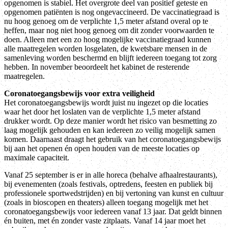
opgenomen is stabiel. Het overgrote deel van positief geteste en
opgenomen patiënten is nog ongevaccineerd. De vaccinatiegraad is
nu hoog genoeg om de verplichte 1,5 meter afstand overal op te
heffen, maar nog niet hoog genoeg om dit zonder voorwaarden te
doen. Alleen met een zo hoog mogelijke vaccinatiegraad kunnen
alle maatregelen worden losgelaten, de kwetsbare mensen in de
samenleving worden beschermd en blijft iedereen toegang tot zorg
hebben. In november beoordeelt het kabinet de resterende
maatregelen.
Coronatoegangsbewijs voor extra veiligheid
Het coronatoegangsbewijs wordt juist nu ingezet op die locaties
waar het door het loslaten van de verplichte 1,5 meter afstand
drukker wordt. Op deze manier wordt het risico van besmetting zo
laag mogelijk gehouden en kan iedereen zo veilig mogelijk samen
komen. Daarnaast draagt het gebruik van het coronatoegangsbewijs
bij aan het openen én open houden van de meeste locaties op
maximale capaciteit.
Vanaf 25 september is er in alle horeca (behalve afhaalrestaurants),
bij evenementen (zoals festivals, optredens, feesten en publiek bij
professionele sportwedstrijden) en bij vertoning van kunst en cultuur
(zoals in bioscopen en theaters) alleen toegang mogelijk met het
coronatoegangsbewijs voor iedereen vanaf 13 jaar. Dat geldt binnen
én buiten, met én zonder vaste zitplaats. Vanaf 14 jaar moet het