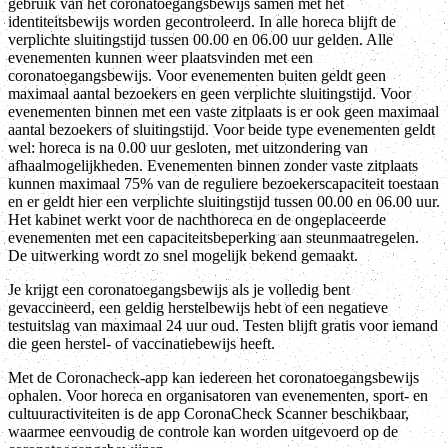
gebruik van het coronatoegangsbewijs samen met het
identiteitsbewijs worden gecontroleerd. In alle horeca blijft de
verplichte sluitingstijd tussen 00.00 en 06.00 uur gelden. Alle
evenementen kunnen weer plaatsvinden met een
coronatoegangsbewijs. Voor evenementen buiten geldt geen
maximaal aantal bezoekers en geen verplichte sluitingstijd. Voor
evenementen binnen met een vaste zitplaats is er ook geen maximaal
aantal bezoekers of sluitingstijd. Voor beide type evenementen geldt
wel: horeca is na 0.00 uur gesloten, met uitzondering van
afhaalmogelijkheden. Evenementen binnen zonder vaste zitplaats
kunnen maximaal 75% van de reguliere bezoekerscapaciteit toestaan
en er geldt hier een verplichte sluitingstijd tussen 00.00 en 06.00 uur.
Het kabinet werkt voor de nachthoreca en de ongeplaceerde
evenementen met een capaciteitsbeperking aan steunmaatregelen.
De uitwerking wordt zo snel mogelijk bekend gemaakt.
Je krijgt een coronatoegangsbewijs als je volledig bent
gevaccineerd, een geldig herstelbewijs hebt of een negatieve
testuitslag van maximaal 24 uur oud. Testen blijft gratis voor iemand
die geen herstel- of vaccinatiebewijs heeft.
Met de Coronacheck-app kan iedereen het coronatoegangsbewijs
ophalen. Voor horeca en organisatoren van evenementen, sport- en
cultuuractiviteiten is de app CoronaCheck Scanner beschikbaar,
waarmee eenvoudig de controle kan worden uitgevoerd op de