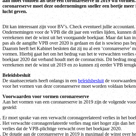
aan moet voldoen als deze een coronareserve in 2019 wil vormen
coronareserve moet deze ondernemingen sneller een beetje meer f
lucht geven.
Dit kan interessant zijn voor BV's. Check eventueel jullie accountant.
Ondernemingen voor de VPB die dit jaar een verlies lijden, kunnen dit
verrekenen met de winst uit het voorgaande boekjaar. Maar dat kan in
pas als de aangifte VPB over 2020 is gedaan en dat is sowieso pas be
Daarom heeft het Kabinet besloten dat zij nu al een ‘coronareserve’ 
vormen. Hierbij gaat het om het bedrag van het te verwachten verlies 
boekjaar 2020 dat verband houdt met de coronacrisis. Dit bedrag mog
verrekenen met de winst uit 2019 en zo kunnen zij eerder VPB terugk
Beleidsbesluit
De staatssecretaris heeft onlangs in een
beleidsbesluit
de voorwaarden
voor het vormen van deze coronareserve moet worden voldaan beke
Voorwaarden voor vormen coronareserve
Aan het vormen van een coronareserve in 2019 zijn de volgende voo
gesteld:
Er moet sprake van een verwacht coronagerelateerd verlies in het boe
Het verwachte coronagerelateerde verlies mag niet hoger zijn dan het 
verlies dat de VPB-plichtige verwacht over het boekjaar 2020.
De dotatie aan de coronareserve in 2019 is maximaal de winst over he