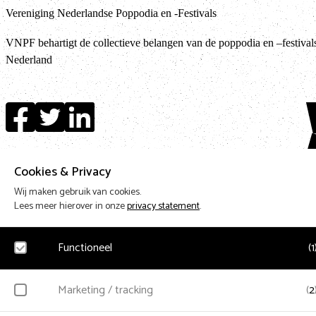
Vereniging Nederlandse Poppodia en -Festivals
VNPF behartigt de collectieve belangen van de poppodia en –festival
Nederland
Te
Design & Code by Eagerly
Cookies & Privacy
Wij maken gebruik van cookies.
Lees meer hierover in onze
privacy statement
.
Functioneel
(
1
Noodzakelijk
Marketing / tracking
(
2
Voor het functioneren van de website en het onthouden van voorkeuren worden