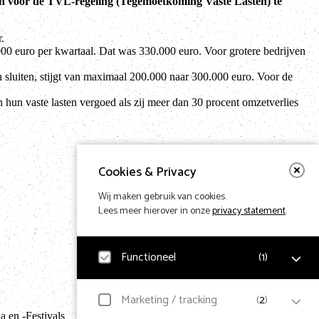
n voor de TVL-regeling (Tegemoetkoming Vaste Lasten) te
.
0 euro per kwartaal. Dat was 330.000 euro. Voor grotere bedrijven
sluiten, stijgt van maximaal 200.000 naar 300.000 euro. Voor de
hun vaste lasten vergoed als zij meer dan 30 procent omzetverlies
Cookies & Privacy
Wij maken gebruik van cookies.
Lees meer hierover in onze
privacy statement
.
Functioneel
(
1
)
Noodzakelijk
Marketing / tracking
(
2
)
Terug naar hom
Voor het functioneren van de website en het
 en -Festivals