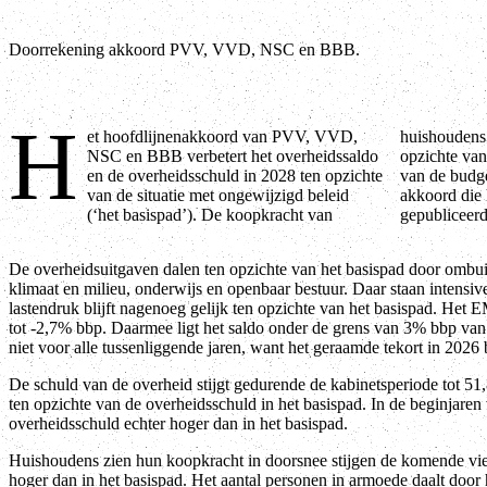
Doorrekening akkoord PVV, VVD, NSC en BBB.
H
et hoofdlijnenakkoord van PVV, VVD,
huishoudens stijgt in doorsnee met 0,2% per jaar ten
NSC en BBB verbetert het overheidssaldo
opzichte van het basispad. Dat blijkt uit de analyse
en de overheidsschuld in 2028 ten opzichte
van de budgettaire en economische effecten van het
van de situatie met ongewijzigd beleid
akkoord die het Centraal Planbureau (CPB) heeft
(‘het basispad’). De koopkracht van
gepubliceerd
De overheidsuitgaven dalen ten opzichte van het basispad door omb
klimaat en milieu, onderwijs en openbaar bestuur. Daar staan intensiv
lastendruk blijft nagenoeg gelijk ten opzichte van het basispad. Het
tot -2,7% bbp. Daarmee ligt het saldo onder de grens van 3% bbp van h
niet voor alle tussenliggende jaren, want het geraamde tekort in 2026
De schuld van de overheid stijgt gedurende de kabinetsperiode tot 51
ten opzichte van de overheidsschuld in het basispad. In de beginjaren 
overheidsschuld echter hoger dan in het basispad.
Huishoudens zien hun koopkracht in doorsnee stijgen de komende vier
hoger dan in het basispad. Het aantal personen in armoede daalt doo