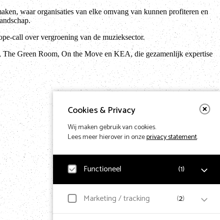
e maken, waar organisaties van elke omvang van kunnen profiteren en
landschap.
pe-call over vergroening van de muzieksector.
, The Green Room, On the Move en KEA, die gezamenlijk expertise
Cookies & Privacy
Wij maken gebruik van cookies.
Lees meer hierover in onze
privacy statement
.
Functioneel
(
1
)
Noodzakelijk
Marketing / tracking
(
2
)
Voor het functioneren van de website en het
Terug naar hom
onthouden van voorkeuren worden functionele cookies