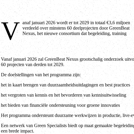
V
anaf januari 2026 wordt er tot 2029 in totaal €3,6 miljoen
en financiële ondersteuning biedt om de groene transitie en
verdeeld over minstens 60 deelprojecten door GreenBeat
Nexus, het nieuwe consortium dat begeleiding, training
Vanaf januari 2026 zal GreenBeat Nexus grootschalig onderzoek uitvo
60 projecten van derden tot 2029.
De doelstellingen van het programma zijn:
het in kaart brengen van duurzaamheidsuitdagingen en best practices
het vergroten van kennis en het bevorderen van kennisuitwisseling
het bieden van financiële ondersteuning voor groene innovaties
Het programma ondersteunt duurzame werkwijzen in productie, live-eve
Een netwerk van Green Specialists biedt op maat gemaakte begeleiding
een brede impact.