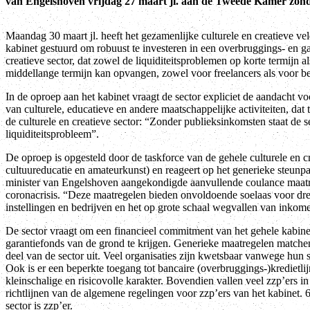
van Engelshoven vrijdag 27 maart jl. aan de Tweede Kamer zond
Maandag 30 maart jl. heeft het gezamenlijke culturele en creatieve ve
kabinet gestuurd om robuust te investeren in een overbruggings- en ga
creatieve sector, dat zowel de liquiditeitsproblemen op korte termijn
middellange termijn kan opvangen, zowel voor freelancers als voor bed
In de oproep aan het kabinet vraagt de sector expliciet de aandacht voo
van culturele, educatieve en andere maatschappelijke activiteiten, dat 
de culturele en creatieve sector: “Zonder publieksinkomsten staat de s
liquiditeitsprobleem”.
De oproep is opgesteld door de taskforce van de gehele culturele en cr
cultuureducatie en amateurkunst) en reageert op het generieke steunp
minister van Engelshoven aangekondigde aanvullende coulance maatre
coronacrisis. “Deze maatregelen bieden onvoldoende soelaas voor dre
instellingen en bedrijven en het op grote schaal wegvallen van inkome
De sector vraagt om een financieel commitment van het gehele kabine
garantiefonds van de grond te krijgen. Generieke maatregelen matchen 
deel van de sector uit. Veel organisaties zijn kwetsbaar vanwege hun 
Ook is er een beperkte toegang tot bancaire (overbruggings-)kredietl
kleinschalige en risicovolle karakter. Bovendien vallen veel zzp’ers in
richtlijnen van de algemene regelingen voor zzp’ers van het kabinet
sector is zzp’er.