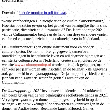
coronacrisis?
Download
hier de monitor in pdf formaat
.
Welke veranderingen zijn zichtbaar op de culturele arbeidsmarkt?
Hoe staat de sector ervoor op het gebied van belangrijke thema’s als
participatie, diversiteit en duurzaamheid? De 'Jaarrapportage 2021'
van de Cultuurmonitor biedt aan de hand van deze en andere vragen
een breed en actueel inzicht in het culturele leven in Nederland.
De Cultuurmonitor is een online instrument voor en door de
culturele sector. De monitor brengt gegevens samen over
ontwikkelingen in het culturele leven en wil daarmee bijdragen aan
een sterke cultuursector in Nederland. Gegevens en cijfers op de
website
www.cultuurmonitor.nl
worden periodiek geüpdatet, maar
één keer per jaar worden alle inzichten en de belangrijkste gegevens
ook gebundeld in een jaarrapportage. De jaarrapportage biedt een
jaar aan kennis over de sector en geldt als archief van de
Cultuurmonitor.
De
Jaarrapportage 2021
bevat twee inleidende hoofdstukken die
een beeld geven van de vijf belangrijkste sectorbrede trends in 2021.
Vervolgens gaan negen domeinrapportages uitgebreid in op de
belangrijkste ontwikkelingen, onderwerpen en kennisvragen in de
domeinen Audiovisueel, Beeldende kunst, Erfgoed, Games,