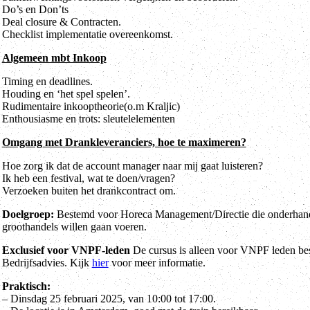
Do’s en Don’ts
Deal closure & Contracten.
Checklist implementatie overeenkomst.
Algemeen mbt Inkoop
Timing en deadlines.
Houding en ‘het spel spelen’.
Rudimentaire inkooptheorie(o.m Kraljic)
Enthousiasme en trots: sleutelelementen
Omgang met Drankleveranciers, hoe te maximeren?
Hoe zorg ik dat de account manager naar mij gaat luisteren?
Ik heb een festival, wat te doen/vragen?
Verzoeken buiten het drankcontract om.
Doelgroep:
Bestemd voor Horeca Management/Directie die onderhande
groothandels willen gaan voeren.
Exclusief voor VNPF-leden
De cursus is alleen voor VNPF leden bes
Bedrijfsadvies. Kijk
hier
voor meer informatie.
Praktisch:
– Dinsdag 25 februari 2025, van 10:00 tot 17:00.