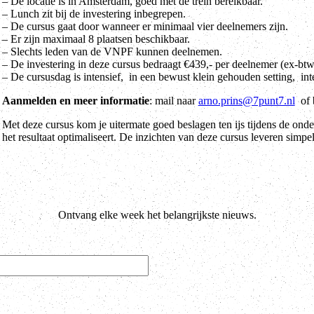
– De locatie is in Amsterdam, goed met de trein bereikbaar.
– Lunch zit bij de investering inbegrepen.
– De cursus gaat door wanneer er minimaal vier deelnemers zijn.
– Er zijn maximaal 8 plaatsen beschikbaar.
– Slechts leden van de VNPF kunnen deelnemen.
– De investering in deze cursus bedraagt €439,- per deelnemer (ex-btw
– De cursusdag is intensief, in een bewust klein gehouden setting, inte
Aanmelden en meer informatie
: mail naar
arno.prins@7punt7.nl
of 
Met deze cursus kom je uitermate goed beslagen ten ijs tijdens de ond
het resultaat optimaliseert. De inzichten van deze cursus leveren simp
Ontvang elke week het belangrijkste nieuws.