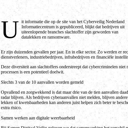
U
it informatie die op de site van het Cyberveilig Nederland
Informatiecentrum is gepubliceerd, blijkt dat bedrijven uit
uiteenlopende branches slachtoffer zijn geworden van
datalekken en ransomware.
Er zijn duizenden gevallen per jaar. En in elke sector. Zo werden er re
dienstverleners, industriebedrijven, infrabedrijven en financiële instelli
Deze diversiteit aan slachtoffers onderstreept dat cybercriminelen niet
processen is een potentieel doelwit.
Slechts 3 van de 10 aanvallen worden gemeld
Opvallend en zorgwekkend is dat maar drie van de tien aanvallen daad
radar blijven. Als bedrijven cyberaanvallen niet melden, blijven ander
lekken of kwetsbaarheden kan anderen juist helpen zich beter te besch
extra risico.
Samen werken aan digitale weerbaarheid
Bij Samen Digitaal Veilig geloven we dat samenwerking het verschil m