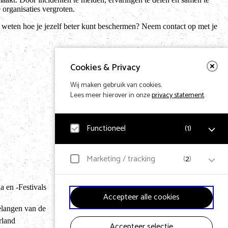
 organisaties vergroten.
e weten hoe je jezelf beter kunt beschermen? Neem contact op met je
Cookies & Privacy
Wij maken gebruik van cookies.
Lees meer hierover in onze
privacy statement
.
Functioneel
(
1
)
Noodzakelijk
Marketing / tracking
(
2
)
Voor het functioneren van de website en het
Terug naar hom
onthouden van voorkeuren worden functionele cookies
geplaatst. Hierbij worden geen persoonsgegevens
 en -Festivals
YouTube
verzameld.
Accepteer alle cookies
Klikgedrag, bekeken video’s en aangepaste voorkeuren
worden verzameld. Bezoekersinformatie en
elangen van de
gebruikersgedrag wordt gebruikt voor advertenties.
rland
Accepteer selectie