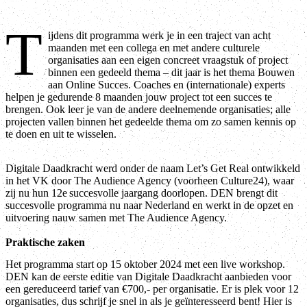
T
ijdens dit programma werk je in een traject van acht
maanden met een collega en met andere culturele
organisaties aan een eigen concreet vraagstuk of project
binnen een gedeeld thema – dit jaar is het thema Bouwen
aan Online Succes. Coaches en (internationale) experts
helpen je gedurende 8 maanden jouw project tot een succes te
brengen. Ook leer je van de andere deelnemende organisaties; alle
projecten vallen binnen het gedeelde thema om zo samen kennis op
te doen en uit te wisselen.
Digitale Daadkracht werd onder de naam Let’s Get Real ontwikkeld
in het VK door The Audience Agency (voorheen Culture24), waar
zij nu hun 12e succesvolle jaargang doorlopen. DEN brengt dit
succesvolle programma nu naar Nederland en werkt in de opzet en
uitvoering nauw samen met The Audience Agency.
Praktische zaken
Het programma start op 15 oktober 2024 met een live workshop.
DEN kan de eerste editie van Digitale Daadkracht aanbieden voor
een gereduceerd tarief van €700,- per organisatie. Er is plek voor 12
organisaties, dus schrijf je snel in als je geïnteresseerd bent! Hier is