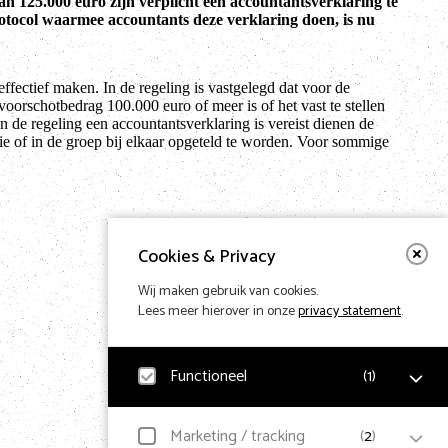
125.000 euro zijn verplicht een accountantsverklaring te
protocol waarmee accountants deze verklaring doen, is nu
ffectief maken. In de regeling is vastgelegd dat voor de
 voorschotbedrag 100.000 euro of meer is of het vast te stellen
 de regeling een accountantsverklaring is vereist dienen de
e of in de groep bij elkaar opgeteld te worden. Voor sommige
Cookies & Privacy
Wij maken gebruik van cookies.
Lees meer hierover in onze
privacy statement
.
Functioneel
(
1
)
Noodzakelijk
Marketing / tracking
(
2
)