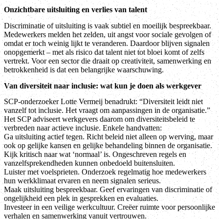
Onzichtbare uitsluiting en verlies van talent
Discriminatie of uitsluiting is vaak subtiel en moeilijk bespreekbaar.
Medewerkers melden het zelden, uit angst voor sociale gevolgen of
omdat er toch weinig lijkt te veranderen. Daardoor blijven signalen
onopgemerkt – met als risico dat talent niet tot bloei komt of zelfs
vertrekt. Voor een sector die draait op creativiteit, samenwerking en
betrokkenheid is dat een belangrijke waarschuwing.
Van diversiteit naar inclusie: wat kun je doen als werkgever
SCP-onderzoeker Lotte Vermeij benadrukt: “Diversiteit leidt niet
vanzelf tot inclusie. Het vraagt om aanpassingen in de organisatie.”
Het SCP adviseert werkgevers daarom om diversiteitsbeleid te
verbreden naar actieve inclusie. Enkele handvatten:
Ga uitsluiting actief tegen. Richt beleid niet alleen op werving, maar
ook op gelijke kansen en gelijke behandeling binnen de organisatie.
Kijk kritisch naar wat ‘normaal’ is. Ongeschreven regels en
vanzelfsprekendheden kunnen onbedoeld buitensluiten.
Luister met voelsprieten. Onderzoek regelmatig hoe medewerkers
hun werkklimaat ervaren en neem signalen serieus.
Maak uitsluiting bespreekbaar. Geef ervaringen van discriminatie of
ongelijkheid een plek in gesprekken en evaluaties.
Investeer in een veilige werkcultuur. Creëer ruimte voor persoonlijke
verhalen en samenwerking vanuit vertrouwen.