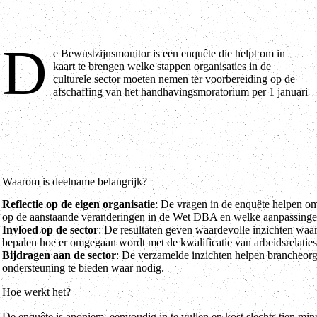
D
e Bewustzijnsmonitor is een enquête die helpt om in
2025. Deze monitor is gebaseerd op het COM-B gedragsmodel, dat
kaart te brengen welke stappen organisaties in de
inzicht geeft in hoe gedragsverandering tot stand komt en welke
culturele sector moeten nemen ter voorbereiding op de
afschaffing van het handhavingsmoratorium per 1 januari
Waarom is deelname belangrijk?
Reflectie op de eigen organisatie
: De vragen in de enquête helpen om
op de aanstaande veranderingen in de Wet DBA en welke aanpassingen 
Invloed op de sector
: De resultaten geven waardevolle inzichten waa
bepalen hoe er omgegaan wordt met de kwalificatie van arbeidsrelaties
Bijdragen aan de sector
: De verzamelde inzichten helpen brancheorga
ondersteuning te bieden waar nodig.
Hoe werkt het?
De enquête is anoniem, eenvoudig in te vullen en kost slechts tien minu