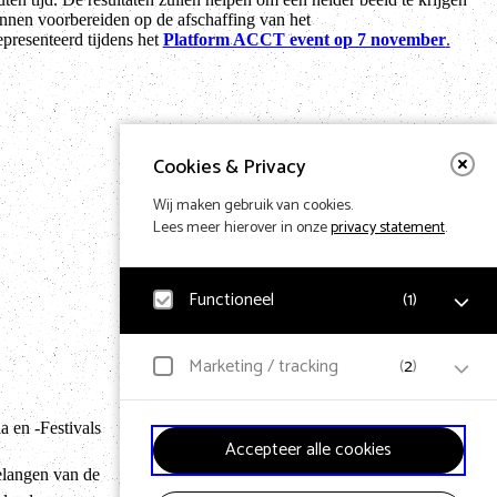
nnen voorbereiden op de afschaffing van het
presenteerd tijdens het
Platform ACCT event op 7 november
.
Cookies & Privacy
Wij maken gebruik van cookies.
Lees meer hierover in onze
privacy statement
.
Functioneel
(
1
)
Noodzakelijk
Marketing / tracking
(
2
)
Voor het functioneren van de website en het
Terug naar hom
onthouden van voorkeuren worden functionele cookies
geplaatst. Hierbij worden geen persoonsgegevens
 en -Festivals
YouTube
verzameld.
Accepteer alle cookies
Klikgedrag, bekeken video’s en aangepaste voorkeuren
worden verzameld. Bezoekersinformatie en
elangen van de
gebruikersgedrag wordt gebruikt voor advertenties.