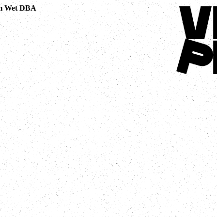
Terug naar 
ium Wet DBA