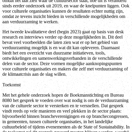
omdat het laat zien waar de cultuursector staat, hoe dit is veranderd
sinds eerder onderzoek uit 2019, en waar de knelpunten liggen. Ook
voor culturele organisaties kunnen de resultaten echter nuttig zijn,
omdat ze tevens inzicht bieden in verschillende mogelijkheden om
aan verduurzaming te werken.
Het tweede kwalitatieve deel (begin 2023) gaat op basis van desk
research en interviews verder op deze mogelijkheden in. Dit deel
bevat veel voorbeelden die laten zien wat er op het gebied van
verduurzaming mogelijk is en wat dit kan opleveren. Daarnaast
biedt het een overzicht van duurzame initiatieven, tools,
ontwikkelingen en samenwerkingsverbanden in de verschillende
delen van de sector. Deze vormen mogelijke aanknopingspunten
voor culturele organisaties en makers die zelf met verduurzaming of
de klimaatcrisis aan de slag willen.
Toekomst
Met het gehele onderzoek hopen de Boekmanstichting en Bureau
8080 het gesprek te voeden over wat nodig is om de verduurzaming
van de culturele sector te versterken en te versnellen. Dat gesprek
vindt reeds op vele manieren en veel plekken in de sector plaats:
bijvoorbeeld binnen brancheverenigingen en op branchecongressen,
in gemeenten, tussen culturele organisaties, in het landelijke
cultuurbeleid of tijdens evenementen als de State of Sustainability. In